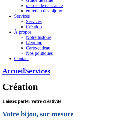
Guide de taille
pierres de naissance
entretien des bijoux
Services
Services
Création
À propos
Notre histoire
L'équipe
Carte-cadeau
Nos politiques
Contact
Accueil
Services
Création
Laissez parler votre créativité
Votre bijou, sur mesure