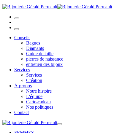
Conseils
Bagues
Diamants
Guide de taille
pierres de naissance
entretien des bijoux
Services
Services
Création
À propos
Notre histoire
L'équipe
Carte-cadeau
Nos politiques
Contact
FEMMES