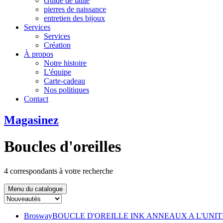
Guide de taille
pierres de naissance
entretien des bijoux
Services
Services
Création
À propos
Notre histoire
L'équipe
Carte-cadeau
Nos politiques
Contact
Magasinez
Boucles d'oreilles
4
correspondants à votre recherche
Menu du catalogue
Brosway
BOUCLE D'OREILLE INK ANNEAUX A L'UNIT