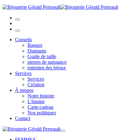
Conseils
Bagues
Diamants
Guide de taille
pierres de naissance
entretien des bijoux
Services
Services
Création
À propos
Notre histoire
L'équipe
Carte-cadeau
Nos politiques
Contact
FEMMES