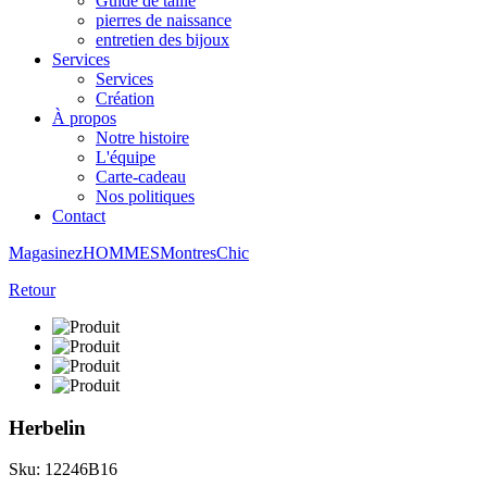
Guide de taille
pierres de naissance
entretien des bijoux
Services
Services
Création
À propos
Notre histoire
L'équipe
Carte-cadeau
Nos politiques
Contact
Magasinez
HOMMES
Montres
Chic
Retour
Herbelin
Sku: 12246B16