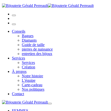
Conseils
Bagues
Diamants
Guide de taille
pierres de naissance
entretien des bijoux
Services
Services
Création
À propos
Notre histoire
L'équipe
Carte-cadeau
Nos politiques
Contact
FEMMES