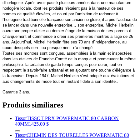
d'horlogerie. Après avoir passé plusieurs années dans une manufacture
horlogère locale, dont les produits n'étaient pas à la hauteur de ses
normes de qualité élevées, et nourri par l'ambition de redonner à
l'horlogerie traditionnelle française son ancienne gloire, il a pris l'audace de
se lancer dans une nouvelle entreprise… son entreprise. Michel Herbelin
ouvre son propre atelier au dernier étage de la maison de ses parents à
Charquemont et commence à créer ses premières montres à l'âge de 26
ans. Aujourd'hui, Michel Herbelin fête ses 70 ans d'indépendance, au
cours desquels rien - ou presque rien - n'a changé.
Toutes ses montres sont conçues, assemblées à la main et inspectées
dans les ateliers de Franche-Comté de la marque et promeuvent la même
philosophie: la création de garde-temps conçus pour durer, tout en
respectant le savoir-faire artisanal et en ajoutant une touche d'élégance à
la française. Depuis 1947, Michel Herbelin s'est adapté aux évolutions et
aux changements de mode tout en restant fidèle à son identité..
Garantie 3 ans.
Produits similiares
Tissot
TISSOT PRX POWERMATIC 80 CARBON
40MM
1425.00 $
Tissot
CHEMIN DES TOURELLES POWERMATIC 80