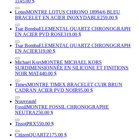
1145.00 $
Lotus
MONTRE LOTUS CHRONO 18994/6 BLEU
BRACELET EN ACIER INOXYDABLE
259.00 $
Tsar Bomba
ELEMENTAL QUARTZ CHRONOGRAPH
EN ACIER PVD ROSE
319.00 $
Tsar Bomba
ELEMENTAL QUARTZ CHRONOGRAPH
EN ACIER
319.00 $
Michael Kors
MONTRE MICHAEL KORS
SURDIMENSIONNÉE EN SILICONE ET FINITIONS
NOIR MAT
440.00 $
Timex
MONTRE TIMEX BRACELET CUIR BRUN
CADRAN ACIER PVD NOIR
95.00 $
Nouveauté
Fossil
MONTRE FOSSIL CHRONOGRAPHE
NEUTRA
250.00 $
Tissot
PRX
550.00 $
Citizen
QUARTZ
175.00 $