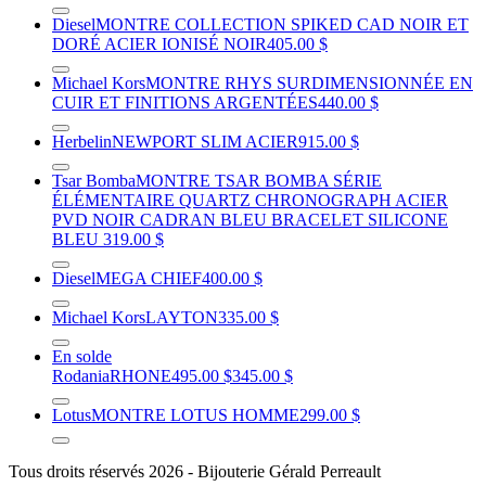
Diesel
MONTRE COLLECTION SPIKED CAD NOIR ET
DORÉ ACIER IONISÉ NOIR
405.00 $
Michael Kors
MONTRE RHYS SURDIMENSIONNÉE EN
CUIR ET FINITIONS ARGENTÉES
440.00 $
Herbelin
NEWPORT SLIM ACIER
915.00 $
Tsar Bomba
MONTRE TSAR BOMBA SÉRIE
ÉLÉMENTAIRE QUARTZ CHRONOGRAPH ACIER
PVD NOIR CADRAN BLEU BRACELET SILICONE
BLEU
319.00 $
Diesel
MEGA CHIEF
400.00 $
Michael Kors
LAYTON
335.00 $
En solde
Rodania
RHONE
495.00 $
345.00 $
Lotus
MONTRE LOTUS HOMME
299.00 $
Tous droits réservés 2026 - Bijouterie Gérald Perreault