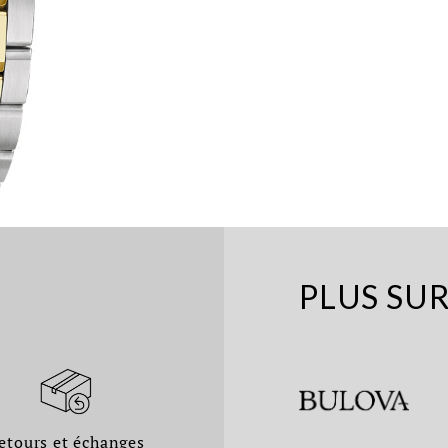
PLUS SU
etours et échanges