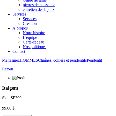
Guide de taille
pierres de naissance
entretien des bijoux
Services
Services
Création
À propos
Notre histoire
L'équipe
Carte-cadeau
Nos politiques
Contact
Magasinez
HOMMES
Chaînes, colliers et pendentifs
Pendentif
Retour
Italgem
Sku: SP390
99.00 $