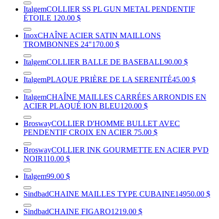
Italgem
COLLIER SS PL GUN METAL PENDENTIF
ÉTOILE
120.00 $
Inox
CHAÎNE ACIER SATIN MAILLONS
TROMBONNES 24"
170.00 $
Italgem
COLLIER BALLE DE BASEBALL
90.00 $
Italgem
PLAQUE PRIÈRE DE LA SERENITÉ
45.00 $
Italgem
CHAÎNE MAILLES CARRÉES ARRONDIS EN
ACIER PLAQUÉ ION BLEU
120.00 $
Brosway
COLLIER D'HOMME BULLET AVEC
PENDENTIF CROIX EN ACIER
75.00 $
Brosway
COLLIER INK GOURMETTE EN ACIER PVD
NOIR
110.00 $
Italgem
99.00 $
Sindbad
CHAINE MAILLES TYPE CUBAINE
14950.00 $
Sindbad
CHAINE FIGARO
1219.00 $