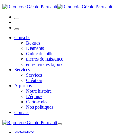
Conseils
Bagues
Diamants
Guide de taille
pierres de naissance
entretien des bijoux
Services
Services
Création
À propos
Notre histoire
L'équipe
Carte-cadeau
Nos politiques
Contact
FEMMES