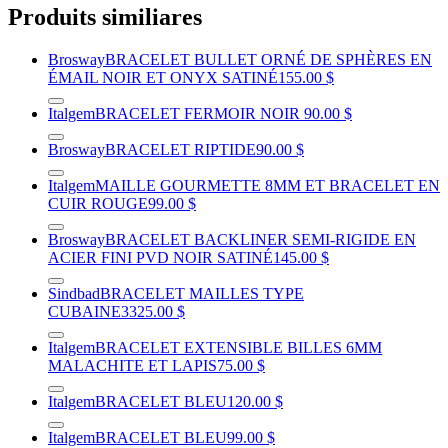
Produits similiares
Brosway
BRACELET BULLET ORNÉ DE SPHÈRES EN
ÉMAIL NOIR ET ONYX SATINÉ
155.00 $
Italgem
BRACELET FERMOIR NOIR
90.00 $
Brosway
BRACELET RIPTIDE
90.00 $
Italgem
MAILLE GOURMETTE 8MM ET BRACELET EN
CUIR ROUGE
99.00 $
Brosway
BRACELET BACKLINER SEMI-RIGIDE EN
ACIER FINI PVD NOIR SATINÉ
145.00 $
Sindbad
BRACELET MAILLES TYPE
CUBAINE
3325.00 $
Italgem
BRACELET EXTENSIBLE BILLES 6MM
MALACHITE ET LAPIS
75.00 $
Italgem
BRACELET BLEU
120.00 $
Italgem
BRACELET BLEU
99.00 $