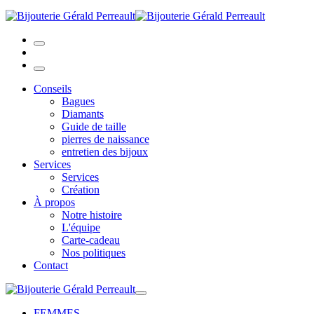
Conseils
Bagues
Diamants
Guide de taille
pierres de naissance
entretien des bijoux
Services
Services
Création
À propos
Notre histoire
L'équipe
Carte-cadeau
Nos politiques
Contact
FEMMES