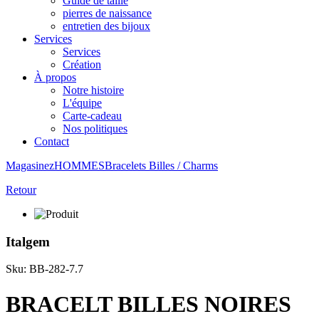
Guide de taille
pierres de naissance
entretien des bijoux
Services
Services
Création
À propos
Notre histoire
L'équipe
Carte-cadeau
Nos politiques
Contact
Magasinez
HOMMES
Bracelets
Billes / Charms
Retour
Italgem
Sku: BB-282-7.7
BRACELT BILLES NOIRES