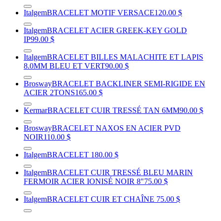
Italgem
BRACELET MOTIF VERSACE
120.00 $
Italgem
BRACELET ACIER GREEK-KEY GOLD
IP
99.00 $
Italgem
BRACELET BILLES MALACHITE ET LAPIS
8.0MM BLEU ET VERT
90.00 $
Brosway
BRACELET BACKLINER SEMI-RIGIDE EN
ACIER 2TONS
165.00 $
Kermar
BRACELET CUIR TRESSÉ TAN 6MM
90.00 $
Brosway
BRACELET NAXOS EN ACIER PVD
NOIR
110.00 $
Italgem
BRACELET
180.00 $
Italgem
BRACELET CUIR TRESSÉ BLEU MARIN
FERMOIR ACIER IONISÉ NOIR 8"
75.00 $
Italgem
BRACELET CUIR ET CHAÎNE
75.00 $