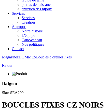
Guide de taille
pierres de naissance
entretien des bijoux
Services
Services
Création
À propos
Notre histoire
L'équipe
Carte-cadeau
Nos politiques
Contact
Magasinez
HOMMES
Boucles d'oreilles
Fixes
Retour
Italgem
Sku: SEA209
BOUCLES FIXES CZ NOIRS