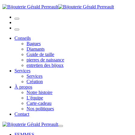
Conseils
Bagues
Diamants
Guide de taille
pierres de naissance
entretien des bijoux
Services
Services
Création
À propos
Notre histoire
L'équipe
Carte-cadeau
Nos politiques
Contact
FEMMES