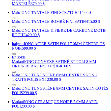
MARTELÉ
379.00 $
Malo
JONC TANTALE FINI SCRATCH
415.00 $
Malo
JONC TANTALE BOMBÉ FINI SATIN
415.00 $
Malo
JONC TANTALE & FIBRE DE CARBONE MOTIF
ROCHE
429.00 $
Italgem
JONC ACIER SATIN POLI 7.0MM CENTRE CZ
NOIRS
99.00 $
En solde
Madani
JONC CONVEXE SATINÉ ET POLI 8 MM
OR10K BLANC
1495.00 $
1046.00 $
Malo
JONC TUNGSTÈNE 8MM CENTRE SATIN 2
TRAITS POLIS EXT
239.00 $
Malo
JONC TUNGSTÈNE 8MM CENTRE SATIN CÔTÉS
POLIS
239.00 $
Madani
JONC CÉRAMIQUE NOIRE 7.0MM SATIN
POLI
200.00 $