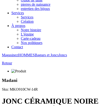
Guide de taille
pierres de naissance
entretien des bijoux
Services
Services
Création
À propos
Notre histoire
L'équipe
Carte-cadeau
Nos politiques
Contact
Magasinez
HOMMES
Bagues et Joncs
Joncs
Retour
Madani
Sku: MKO910CW-14R
JONC CÉRAMIQUE NOIRE