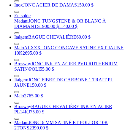
Inox
JONC ACIER DE DAMAS
150.00 $
En solde
Madani
JONC TUNGSTENE & OR BLANC À
DIAMANTS
1900.00 $
1140.00 $
Italgem
BAGUE CHEVALIÈRE
60.00 $
Malo
ALXZX JONC CONCAVE SATINE EXT JAUNE
10K
2695.00 $
Brosway
JONC INK EN ACIER PVD RUTHENIUM
SATIN/POLI
55.00 $
Italgem
JONC FIBRE DE CARBONE 1 TRAIT PL
JAUNE
150.00 $
Malo
2765.00 $
Brosway
BAGUE CHEVALIÈRE INK EN ACIER
PL14KJ
75.00 $
Madani
JONC 6 MM SATINÉ ET POLI OR 10K
2TONS
2390.00 $