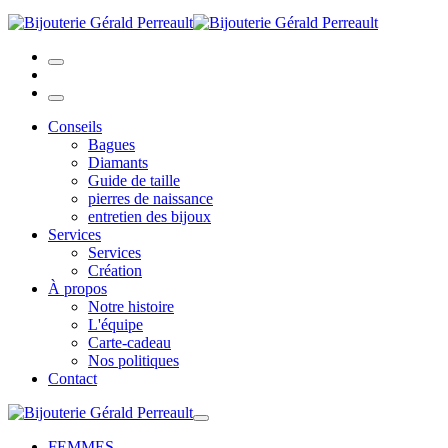
Conseils
Bagues
Diamants
Guide de taille
pierres de naissance
entretien des bijoux
Services
Services
Création
À propos
Notre histoire
L'équipe
Carte-cadeau
Nos politiques
Contact
FEMMES