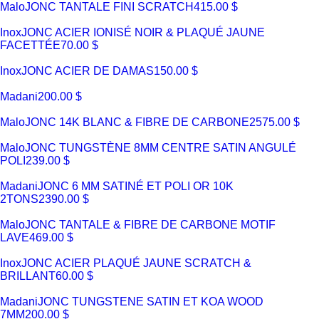
Malo
JONC TANTALE FINI SCRATCH
415.00 $
Inox
JONC ACIER IONISÉ NOIR & PLAQUÉ JAUNE
FACETTÉE
70.00 $
Inox
JONC ACIER DE DAMAS
150.00 $
Madani
200.00 $
Malo
JONC 14K BLANC & FIBRE DE CARBONE
2575.00 $
Malo
JONC TUNGSTÈNE 8MM CENTRE SATIN ANGULÉ
POLI
239.00 $
Madani
JONC 6 MM SATINÉ ET POLI OR 10K
2TONS
2390.00 $
Malo
JONC TANTALE & FIBRE DE CARBONE MOTIF
LAVE
469.00 $
Inox
JONC ACIER PLAQUÉ JAUNE SCRATCH &
BRILLANT
60.00 $
Madani
JONC TUNGSTENE SATIN ET KOA WOOD
7MM
200.00 $