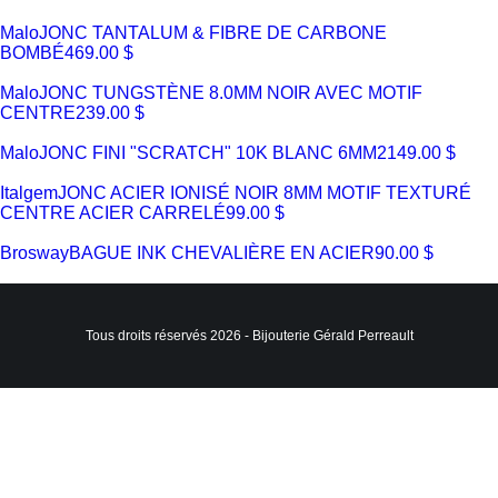
Malo
JONC TANTALUM & FIBRE DE CARBONE
BOMBÉ
469.00 $
Malo
JONC TUNGSTÈNE 8.0MM NOIR AVEC MOTIF
CENTRE
239.00 $
Malo
JONC FINI "SCRATCH" 10K BLANC 6MM
2149.00 $
Italgem
JONC ACIER IONISÉ NOIR 8MM MOTIF TEXTURÉ
CENTRE ACIER CARRELÉ
99.00 $
Brosway
BAGUE INK CHEVALIÈRE EN ACIER
90.00 $
Tous droits réservés 2026 - Bijouterie Gérald Perreault