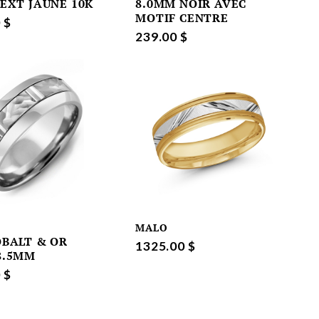
 EXT JAUNE 10K
8.0MM NOIR AVEC
MOTIF CENTRE
 $
239.00 $
MALO
OBALT & OR
1325.00 $
8.5MM
 $