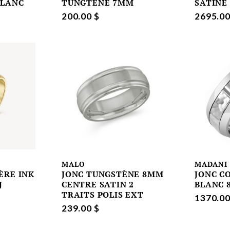
BLANC
TUNGTENE 7MM
SATINE
200.00 $
2695.00
MALO
MADANI
ÈRE INK
JONC TUNGSTÈNE 8MM
JONC C
J
CENTRE SATIN 2
BLANC 
TRAITS POLIS EXT
1370.00
239.00 $