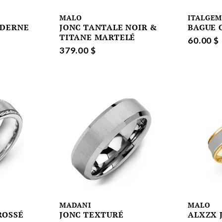
MALO
ITALGE
ODERNE
JONC TANTALE NOIR &
BAGUE 
TITANE MARTELÉ
60.00 $
379.00 $
MADANI
MALO
ROSSÉ
JONC TEXTURÉ
ALXZX 