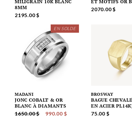
MILIGRAIN 10K BLANC
ET MOTIFS OR 
8MM
2070.00 $
2195.00 $
EN SOLDE
MADANI
BROSWAY
JONC COBALT & OR
BAGUE CHEVALI
BLANC À DIAMANTS
EN ACIER PL14K
1650.00 $
990.00 $
75.00 $