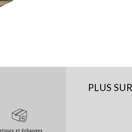
PLUS SU
etours et échanges