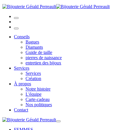
Conseils
Bagues
Diamants
Guide de taille
pierres de naissance
entretien des bijoux
Services
Services
Création
À propos
Notre histoire
L'équipe
Carte-cadeau
Nos politiques
Contact
FEMMES