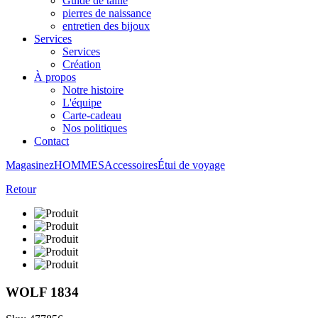
Guide de taille
pierres de naissance
entretien des bijoux
Services
Services
Création
À propos
Notre histoire
L'équipe
Carte-cadeau
Nos politiques
Contact
Magasinez
HOMMES
Accessoires
Étui de voyage
Retour
WOLF 1834