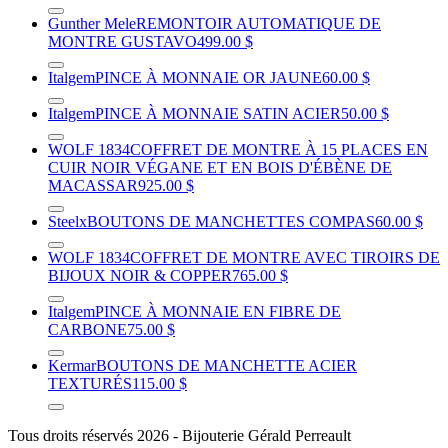
Gunther Mele
REMONTOIR AUTOMATIQUE DE
MONTRE GUSTAVO
499.00 $
Italgem
PINCE À MONNAIE OR JAUNE
60.00 $
Italgem
PINCE À MONNAIE SATIN ACIER
50.00 $
WOLF 1834
COFFRET DE MONTRE À 15 PLACES EN
CUIR NOIR VÉGANE ET EN BOIS D'ÉBÈNE DE
MACASSAR
925.00 $
Steelx
BOUTONS DE MANCHETTES COMPAS
60.00 $
WOLF 1834
COFFRET DE MONTRE AVEC TIROIRS DE
BIJOUX NOIR & COPPER
765.00 $
Italgem
PINCE À MONNAIE EN FIBRE DE
CARBONE
75.00 $
Kermar
BOUTONS DE MANCHETTE ACIER
TEXTURÉS
115.00 $
Tous droits réservés 2026 - Bijouterie Gérald Perreault