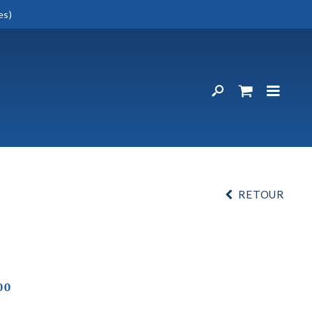
es)
RETOUR
00