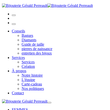
Conseils
Bagues
Diamants
Guide de taille
pierres de naissance
entretien des bijoux
Services
Services
Création
À propos
Notre histoire
L'équipe
Carte-cadeau
Nos politiques
Contact
FEMMES