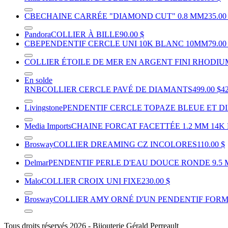
CBE
CHAINE CARRÉE "DIAMOND CUT" 0.8 MM
235.00
Pandora
COLLIER À BILLE
90.00 $
CBE
PENDENTIF CERCLE UNI 10K BLANC 10MM
79.00
COLLIER ÉTOILE DE MER EN ARGENT FINI RHODI
En solde
RNB
COLLIER CERCLE PAVÉ DE DIAMANTS
499.00 $
42
Livingstone
PENDENTIF CERCLE TOPAZE BLEUE ET 
Media Imports
CHAINE FORCAT FACETTÉE 1.2 MM 14K
Brosway
COLLIER DREAMING CZ INCOLORES
110.00 $
Delmar
PENDENTIF PERLE D'EAU DOUCE RONDE 9.5
Malo
COLLIER CROIX UNI FIXE
230.00 $
Brosway
COLLIER AMY ORNÉ D'UN PENDENTIF FORM
Tous droits réservés 2026 - Bijouterie Gérald Perreault