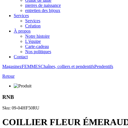
Guide de taille
pierres de naissance
entretien des bijoux
Services
Services
Création
À propos
Notre histoire
L'équipe
Carte-cadeau
Nos politiques
Contact
Magasinez
FEMMES
Chaînes, colliers et pendentifs
Pendentifs
Retour
RNB
Sku: 09-04HF50RU
COILLIER FLEUR ÉMERAUD