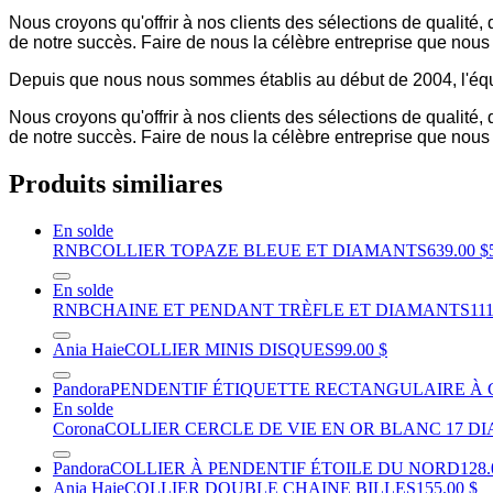
Nous croyons qu'offrir à nos clients des sélections de qualité
de notre succès. Faire de nous la célèbre entreprise que nou
Depuis que nous nous sommes établis au début de 2004, l'équ
Nous croyons qu'offrir à nos clients des sélections de qualité
de notre succès. Faire de nous la célèbre entreprise que nou
Produits similiares
En solde
RNB
COLLIER TOPAZE BLEUE ET DIAMANTS
639.00 $
En solde
RNB
CHAINE ET PENDANT TRÈFLE ET DIAMANTS
111
Ania Haie
COLLIER MINIS DISQUES
99.00 $
Pandora
PENDENTIF ÉTIQUETTE RECTANGULAIRE À
En solde
Corona
COLLIER CERCLE DE VIE EN OR BLANC 17 DI
Pandora
COLLIER À PENDENTIF ÉTOILE DU NORD
128.
Ania Haie
COLLIER DOUBLE CHAINE BILLES
155.00 $