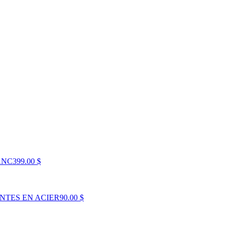
ANC
399.00 $
NTES EN ACIER
90.00 $