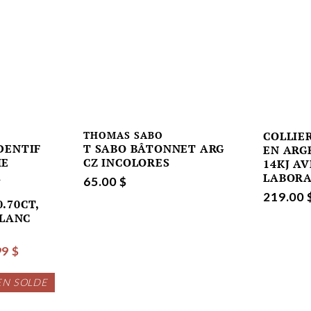
THOMAS SABO
COLLIE
DENTIF
T SABO BÂTONNET ARG
EN ARG
IE
CZ INCOLORES
14KJ A
1
LABORA
65.00 $
219.00 
.70CT,
BLANC
99 $
EN SOLDE