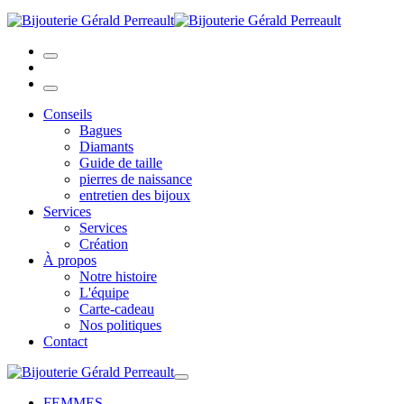
Conseils
Bagues
Diamants
Guide de taille
pierres de naissance
entretien des bijoux
Services
Services
Création
À propos
Notre histoire
L'équipe
Carte-cadeau
Nos politiques
Contact
FEMMES