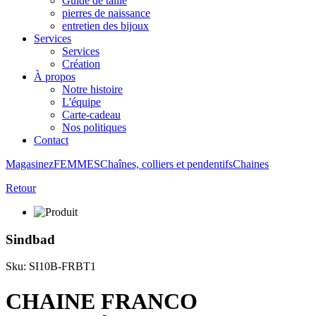
Guide de taille
pierres de naissance
entretien des bijoux
Services
Services
Création
À propos
Notre histoire
L'équipe
Carte-cadeau
Nos politiques
Contact
Magasinez
FEMMES
Chaînes, colliers et pendentifs
Chaines
Retour
Sindbad
Sku: SI10B-FRBT1
CHAINE FRANCO