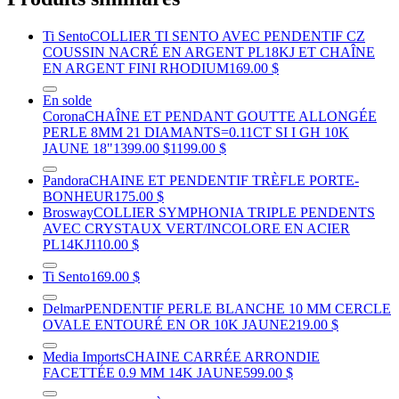
Ti Sento
COLLIER TI SENTO AVEC PENDENTIF CZ
COUSSIN NACRÉ EN ARGENT PL18KJ ET CHAÎNE
EN ARGENT FINI RHODIUM
169.00 $
En solde
Corona
CHAÎNE ET PENDANT GOUTTE ALLONGÉE
PERLE 8MM 21 DIAMANTS=0.11CT SI I GH 10K
JAUNE 18"
1399.00 $
1199.00 $
Pandora
CHAINE ET PENDENTIF TRÈFLE PORTE-
BONHEUR
175.00 $
Brosway
COLLIER SYMPHONIA TRIPLE PENDENTS
AVEC CRYSTAUX VERT/INCOLORE EN ACIER
PL14KJ
110.00 $
Ti Sento
169.00 $
Delmar
PENDENTIF PERLE BLANCHE 10 MM CERCLE
OVALE ENTOURÉ EN OR 10K JAUNE
219.00 $
Media Imports
CHAINE CARRÉE ARRONDIE
FACETTÉE 0.9 MM 14K JAUNE
599.00 $