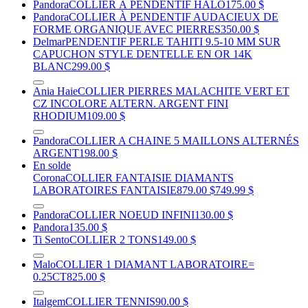
Pandora
COLLIER À PENDENTIF HALO
175.00 $
Pandora
COLLIER À PENDENTIF AUDACIEUX DE
FORME ORGANIQUE AVEC PIERRES
350.00 $
Delmar
PENDENTIF PERLE TAHITI 9.5-10 MM SUR
CAPUCHON STYLE DENTELLE EN OR 14K
BLANC
299.00 $
Ania Haie
COLLIER PIERRES MALACHITE VERT ET
CZ INCOLORE ALTERN. ARGENT FINI
RHODIUM
109.00 $
Pandora
COLLIER A CHAINE 5 MAILLONS ALTERNÉS
ARGENT
198.00 $
En solde
Corona
COLLIER FANTAISIE DIAMANTS
LABORATOIRES FANTAISIE
879.00 $
749.99 $
Pandora
COLLIER NOEUD INFINI
130.00 $
Pandora
135.00 $
Ti Sento
COLLIER 2 TONS
149.00 $
Malo
COLLIER 1 DIAMANT LABORATOIRE=
0.25CT
825.00 $
Italgem
COLLIER TENNIS
90.00 $