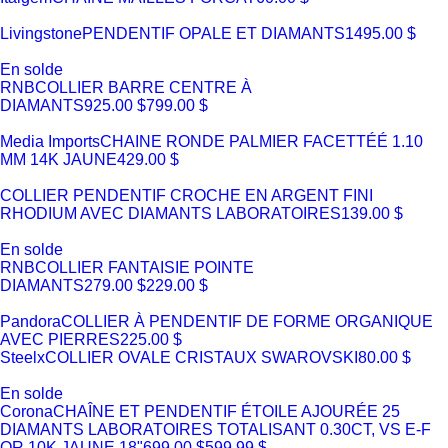
Livingstone
PENDENTIF OPALE ET DIAMANTS
1495.00 $
En solde
RNB
COLLIER BARRE CENTRE À
DIAMANTS
925.00 $
799.00 $
Media Imports
CHAINE RONDE PALMIER FACETTÉÉ 1.10
MM 14K JAUNE
429.00 $
COLLIER PENDENTIF CROCHE EN ARGENT FINI
RHODIUM AVEC DIAMANTS LABORATOIRES
139.00 $
En solde
RNB
COLLIER FANTAISIE POINTE
DIAMANTS
279.00 $
229.00 $
Pandora
COLLIER À PENDENTIF DE FORME ORGANIQUE
AVEC PIERRES
225.00 $
Steelx
COLLIER OVALE CRISTAUX SWAROVSKI
80.00 $
En solde
Corona
CHAÎNE ET PENDENTIF ÉTOILE AJOURÉE 25
DIAMANTS LABORATOIRES TOTALISANT 0.30CT, VS E-F
OR 10K JAUNE 18"
699.00 $
599.99 $