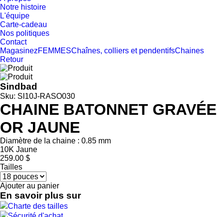
Notre histoire
L'équipe
Carte-cadeau
Nos politiques
Contact
Magasinez
FEMMES
Chaînes, colliers et pendentifs
Chaines
Retour
Sindbad
Sku: SI10J-RASO030
CHAINE BATONNET GRAVÉE
OR JAUNE
Diamètre de la chaine : 0.85 mm
10K Jaune
259.00 $
Tailles
Ajouter au panier
En savoir plus sur
Charte des tailles
Sécurité d'achat