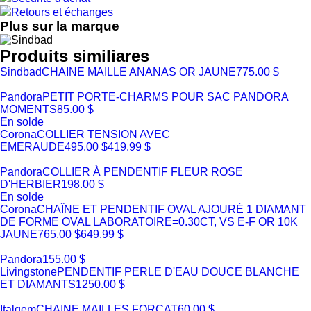
Retours et échanges
Plus sur la marque
Produits similiares
Sindbad
CHAINE MAILLE ANANAS OR JAUNE
775.00 $
Pandora
PETIT PORTE-CHARMS POUR SAC PANDORA
MOMENTS
85.00 $
En solde
Corona
COLLIER TENSION AVEC
EMERAUDE
495.00 $
419.99 $
Pandora
COLLIER À PENDENTIF FLEUR ROSE
D'HERBIER
198.00 $
En solde
Corona
CHAÎNE ET PENDENTIF OVAL AJOURÉ 1 DIAMANT
DE FORME OVAL LABORATOIRE=0.30CT, VS E-F OR 10K
JAUNE
765.00 $
649.99 $
Pandora
155.00 $
Livingstone
PENDENTIF PERLE D'EAU DOUCE BLANCHE
ET DIAMANTS
1250.00 $
Italgem
CHAINE MAILLES FORCAT
60.00 $