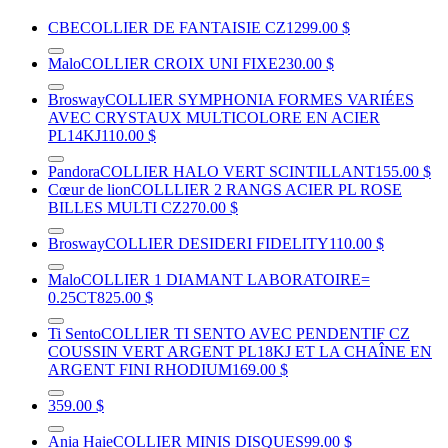
CBE
COLLIER DE FANTAISIE CZ
1299.00 $
Malo
COLLIER CROIX UNI FIXE
230.00 $
Brosway
COLLIER SYMPHONIA FORMES VARIÉES
AVEC CRYSTAUX MULTICOLORE EN ACIER
PL14KJ
110.00 $
Pandora
COLLIER HALO VERT SCINTILLANT
155.00 $
Cœur de lion
COLLLIER 2 RANGS ACIER PL ROSE
BILLES MULTI CZ
270.00 $
Brosway
COLLIER DESIDERI FIDELITY
110.00 $
Malo
COLLIER 1 DIAMANT LABORATOIRE=
0.25CT
825.00 $
Ti Sento
COLLIER TI SENTO AVEC PENDENTIF CZ
COUSSIN VERT ARGENT PL18KJ ET LA CHAÎNE EN
ARGENT FINI RHODIUM
169.00 $
359.00 $
Ania Haie
COLLIER MINIS DISQUES
99.00 $