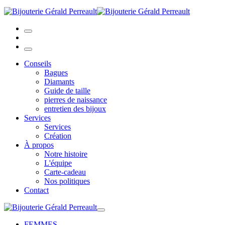
Conseils
Bagues
Diamants
Guide de taille
pierres de naissance
entretien des bijoux
Services
Services
Création
À propos
Notre histoire
L'équipe
Carte-cadeau
Nos politiques
Contact
FEMMES