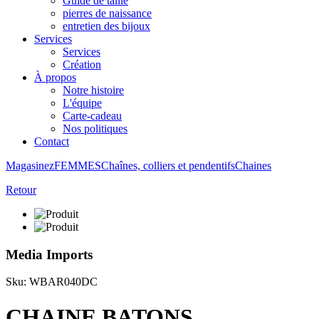
Guide de taille
pierres de naissance
entretien des bijoux
Services
Services
Création
À propos
Notre histoire
L'équipe
Carte-cadeau
Nos politiques
Contact
Magasinez
FEMMES
Chaînes, colliers et pendentifs
Chaines
Retour
Media Imports
Sku: WBAR040DC
CHAINE BATONS