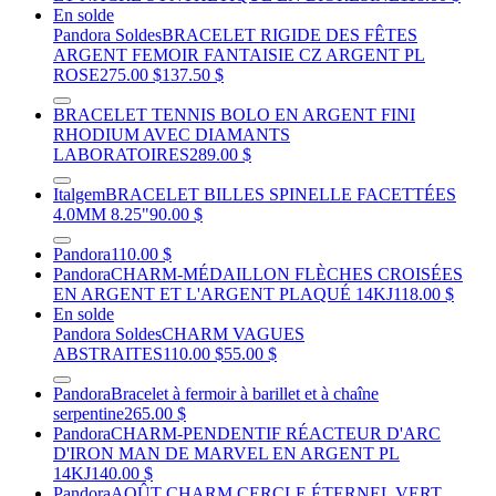
En solde
Pandora Soldes
BRACELET RIGIDE DES FÊTES
ARGENT FEMOIR FANTAISIE CZ ARGENT PL
ROSE
275.00 $
137.50 $
BRACELET TENNIS BOLO EN ARGENT FINI
RHODIUM AVEC DIAMANTS
LABORATOIRES
289.00 $
Italgem
BRACELET BILLES SPINELLE FACETTÉES
4.0MM 8.25"
90.00 $
Pandora
110.00 $
Pandora
CHARM-MÉDAILLON FLÈCHES CROISÉES
EN ARGENT ET L'ARGENT PLAQUÉ 14KJ
118.00 $
En solde
Pandora Soldes
CHARM VAGUES
ABSTRAITES
110.00 $
55.00 $
Pandora
Bracelet à fermoir à barillet et à chaîne
serpentine
265.00 $
Pandora
CHARM-PENDENTIF RÉACTEUR D'ARC
D'IRON MAN DE MARVEL EN ARGENT PL
14KJ
140.00 $
Pandora
AOÛT CHARM CERCLE ÉTERNEL VERT