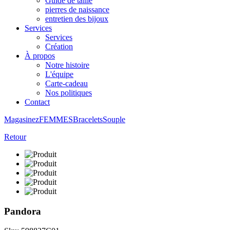
Guide de taille
pierres de naissance
entretien des bijoux
Services
Services
Création
À propos
Notre histoire
L'équipe
Carte-cadeau
Nos politiques
Contact
Magasinez
FEMMES
Bracelets
Souple
Retour
Pandora