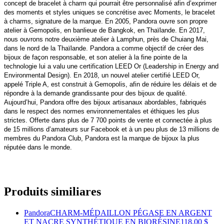
concept de bracelet à charm qui pourrait être personnalisé afin d’exprimer
des moments et styles uniques se concrétise avec Moments, le bracelet
à charms, signature de la marque. En 2005, Pandora ouvre son propre
atelier à Gemopolis, en banlieue de Bangkok, en Thaïlande. En 2017,
nous ouvrons notre deuxième atelier à Lamphun, près de Chuiang Mai,
dans le nord de la Thaïlande. Pandora a comme objectif de créer des
bijoux de façon responsable, et son atelier à la fine pointe de la
technologie lui a valu une certification LEED Or (Leadership in Energy and
Environmental Design). En 2018, un nouvel atelier certifié LEED Or,
appelé Triple A, est construit à Gemopolis, afin de réduire les délais et de
répondre à la demande grandissante pour des bijoux de qualité.
Aujourd’hui, Pandora offre des bijoux artisanaux abordables, fabriqués
dans le respect des normes environnementales et éthiques les plus
strictes. Offerte dans plus de 7 700 points de vente et connectée à plus
de 15 millions d’amateurs sur Facebook et à un peu plus de 13 millions de
membres du Pandora Club, Pandora est la marque de bijoux la plus
réputée dans le monde.
Produits similiares
Pandora
CHARM-MÉDAILLON PÉGASE EN ARGENT
ET NACRE SYNTHÉTIQUE EN BIORÉSINE
118.00 $