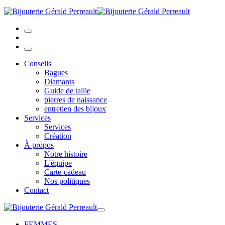
Conseils
Bagues
Diamants
Guide de taille
pierres de naissance
entretien des bijoux
Services
Services
Création
À propos
Notre histoire
L'équipe
Carte-cadeau
Nos politiques
Contact
FEMMES