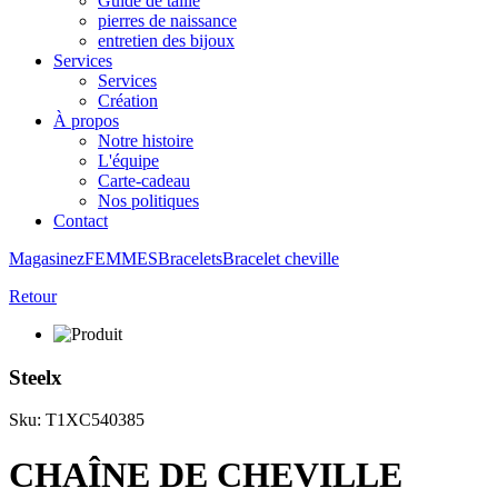
Guide de taille
pierres de naissance
entretien des bijoux
Services
Services
Création
À propos
Notre histoire
L'équipe
Carte-cadeau
Nos politiques
Contact
Magasinez
FEMMES
Bracelets
Bracelet cheville
Retour
Steelx
Sku: T1XC540385
CHAÎNE DE CHEVILLE