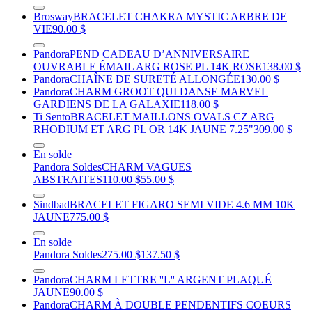
Brosway
BRACELET CHAKRA MYSTIC ARBRE DE
VIE
90.00 $
Pandora
PEND CADEAU D’ANNIVERSAIRE
OUVRABLE ÉMAIL ARG ROSE PL 14K ROSE
138.00 $
Pandora
CHAÎNE DE SURETÉ ALLONGÉE
130.00 $
Pandora
CHARM GROOT QUI DANSE MARVEL
GARDIENS DE LA GALAXIE
118.00 $
Ti Sento
BRACELET MAILLONS OVALS CZ ARG
RHODIUM ET ARG PL OR 14K JAUNE 7.25"
309.00 $
En solde
Pandora Soldes
CHARM VAGUES
ABSTRAITES
110.00 $
55.00 $
Sindbad
BRACELET FIGARO SEMI VIDE 4.6 MM 10K
JAUNE
775.00 $
En solde
Pandora Soldes
275.00 $
137.50 $
Pandora
CHARM LETTRE ''L'' ARGENT PLAQUÉ
JAUNE
90.00 $
Pandora
CHARM À DOUBLE PENDENTIFS COEURS