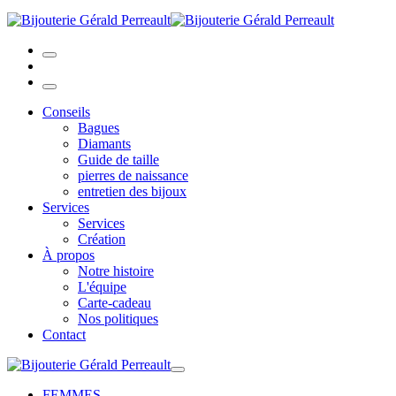
Conseils
Bagues
Diamants
Guide de taille
pierres de naissance
entretien des bijoux
Services
Services
Création
À propos
Notre histoire
L'équipe
Carte-cadeau
Nos politiques
Contact
FEMMES