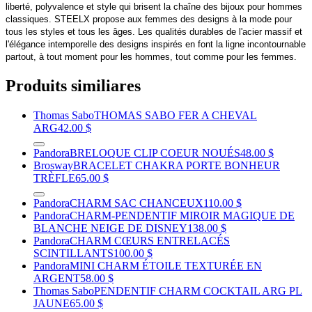
liberté, polyvalence et style qui brisent la chaîne des bijoux pour hommes
classiques. STEELX propose aux femmes des designs à la mode pour
tous les styles et tous les âges. Les qualités durables de l'acier massif et
l'élégance intemporelle des designs inspirés en font la ligne incontournable
partout, à tout moment pour les hommes, tout comme pour les femmes.
Produits similiares
Thomas Sabo
THOMAS SABO FER A CHEVAL
ARG
42.00 $
Pandora
BRELOQUE CLIP COEUR NOUÉS
48.00 $
Brosway
BRACELET CHAKRA PORTE BONHEUR
TRÈFLE
65.00 $
Pandora
CHARM SAC CHANCEUX
110.00 $
Pandora
CHARM-PENDENTIF MIROIR MAGIQUE DE
BLANCHE NEIGE DE DISNEY
138.00 $
Pandora
CHARM CŒURS ENTRELACÉS
SCINTILLANTS
100.00 $
Pandora
MINI CHARM ÉTOILE TEXTURÉE EN
ARGENT
58.00 $
Thomas Sabo
PENDENTIF CHARM COCKTAIL ARG PL
JAUNE
65.00 $