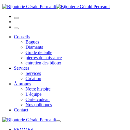
Conseils
Bagues
Diamants
Guide de taille
pierres de naissance
entretien des bijoux
Services
Services
Création
À propos
Notre histoire
L'équipe
Carte-cadeau
Nos politiques
Contact
FEMMES