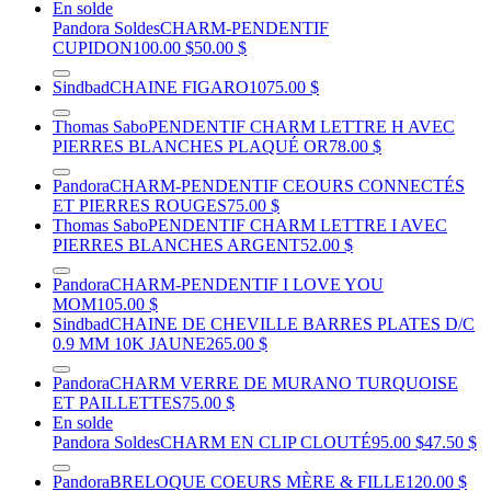
En solde
Pandora Soldes
CHARM-PENDENTIF
CUPIDON
100.00 $
50.00 $
Sindbad
CHAINE FIGARO
1075.00 $
Thomas Sabo
PENDENTIF CHARM LETTRE H AVEC
PIERRES BLANCHES PLAQUÉ OR
78.00 $
Pandora
CHARM-PENDENTIF CEOURS CONNECTÉS
ET PIERRES ROUGES
75.00 $
Thomas Sabo
PENDENTIF CHARM LETTRE I AVEC
PIERRES BLANCHES ARGENT
52.00 $
Pandora
CHARM-PENDENTIF I LOVE YOU
MOM
105.00 $
Sindbad
CHAINE DE CHEVILLE BARRES PLATES D/C
0.9 MM 10K JAUNE
265.00 $
Pandora
CHARM VERRE DE MURANO TURQUOISE
ET PAILLETTES
75.00 $
En solde
Pandora Soldes
CHARM EN CLIP CLOUTÉ
95.00 $
47.50 $
Pandora
BRELOQUE COEURS MÈRE & FILLE
120.00 $