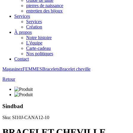
Guide de taille
pierres de naissance
entretien des bijoux
Services
Services
Création
À propos
Notre histoire
L'équipe
Carte-cadeau
Nos politiques
Contact
Magasinez
FEMMES
Bracelets
Bracelet cheville
Retour
Sindbad
Sku: SI10J-CANA12-10
BRACELET CHEVILLE