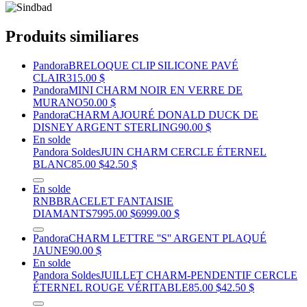
Produits similiares
Pandora
BRELOQUE CLIP SILICONE PAVÉ
CLAIR
315.00 $
Pandora
MINI CHARM NOIR EN VERRE DE
MURANO
50.00 $
Pandora
CHARM AJOURÉ DONALD DUCK DE
DISNEY ARGENT STERLING
90.00 $
En solde
Pandora Soldes
JUIN CHARM CERCLE ÉTERNEL
BLANC
85.00 $
42.50 $
En solde
RNB
BRACELET FANTAISIE
DIAMANTS
7995.00 $
6999.00 $
Pandora
CHARM LETTRE ''S'' ARGENT PLAQUÉ
JAUNE
90.00 $
En solde
Pandora Soldes
JUILLET CHARM-PENDENTIF CERCLE
ÉTERNEL ROUGE VÉRITABLE
85.00 $
42.50 $