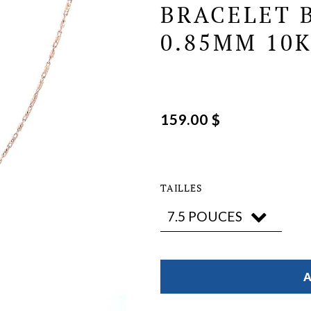
BRACELET 
0.85MM 10
159.00 $
TAILLES
A