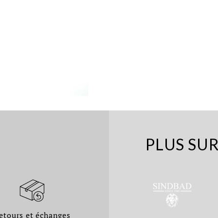
PLUS SU
etours et échanges