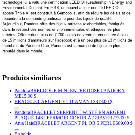
technologie lui a valu une certification LEED Or (Leadership in Energy and
Environmental Design). En 2018, un nouvel atelier certifié LEED Or,
appelé Triple A, est construit à Gemopolis, afin de réduire les délais et de
répondre à la demande grandissante pour des bijoux de qualité.
Aujourd’hui, Pandora offre des bijoux artisanaux abordables, fabriqués
dans le respect des normes environnementales et éthiques les plus
strictes. Offerte dans plus de 7 700 points de vente et connectée à plus
de 15 millions d’amateurs sur Facebook et à un peu plus de 13 millions de
membres du Pandora Club, Pandora est la marque de bijoux la plus
réputée dans le monde.
Produits similiares
Pandora
BRELOQUE MINI ENTRETOISE PANDORA
ME
15.00 $
BRACELET ARGENT ET DIAMANTS
319.00 $
Pandora
BRACELET SERPENT TWISTÉ EN ARGENT
PLAQUÉ 14KJ FERMOIR COEUR À GRAVER
275.00 $
Ania Haie
BRACELET ARGENT PL OR 5 PERLES
89.00 $
En solde