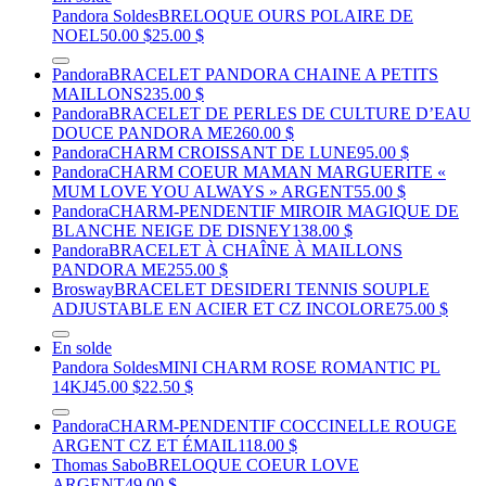
Pandora Soldes
BRELOQUE OURS POLAIRE DE
NOEL
50.00 $
25.00 $
Pandora
BRACELET PANDORA CHAINE A PETITS
MAILLONS
235.00 $
Pandora
BRACELET DE PERLES DE CULTURE D’EAU
DOUCE PANDORA ME
260.00 $
Pandora
CHARM CROISSANT DE LUNE
95.00 $
Pandora
CHARM COEUR MAMAN MARGUERITE «
MUM LOVE YOU ALWAYS » ARGENT
55.00 $
Pandora
CHARM-PENDENTIF MIROIR MAGIQUE DE
BLANCHE NEIGE DE DISNEY
138.00 $
Pandora
BRACELET À CHAÎNE À MAILLONS
PANDORA ME
255.00 $
Brosway
BRACELET DESIDERI TENNIS SOUPLE
ADJUSTABLE EN ACIER ET CZ INCOLORE
75.00 $
En solde
Pandora Soldes
MINI CHARM ROSE ROMANTIC PL
14KJ
45.00 $
22.50 $
Pandora
CHARM-PENDENTIF COCCINELLE ROUGE
ARGENT CZ ET ÉMAIL
118.00 $
Thomas Sabo
BRELOQUE COEUR LOVE
ARGENT
49.00 $