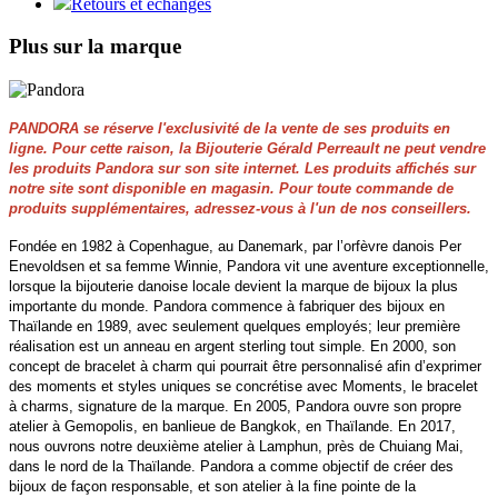
Retours et échanges
Plus sur la marque
PANDORA se réserve l'exclusivité de la vente de ses produits en
ligne. Pour cette raison, la Bijouterie Gérald Perreault ne peut vendre
les produits Pandora sur son site internet. Les produits affichés sur
notre site sont disponible en magasin. Pour toute commande de
produits supplémentaires, adressez-vous à l'un de nos conseillers.
Fondée en 1982 à Copenhague, au Danemark, par l’orfèvre danois Per
Enevoldsen et sa femme Winnie, Pandora vit une aventure exceptionnelle,
lorsque la bijouterie danoise locale devient la marque de bijoux la plus
importante du monde. Pandora commence à fabriquer des bijoux en
Thaïlande en 1989, avec seulement quelques employés; leur première
réalisation est un anneau en argent sterling tout simple. En 2000, son
concept de bracelet à charm qui pourrait être personnalisé afin d’exprimer
des moments et styles uniques se concrétise avec Moments, le bracelet
à charms, signature de la marque. En 2005, Pandora ouvre son propre
atelier à Gemopolis, en banlieue de Bangkok, en Thaïlande. En 2017,
nous ouvrons notre deuxième atelier à Lamphun, près de Chuiang Mai,
dans le nord de la Thaïlande. Pandora a comme objectif de créer des
bijoux de façon responsable, et son atelier à la fine pointe de la