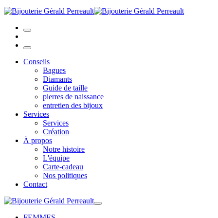
Conseils
Bagues
Diamants
Guide de taille
pierres de naissance
entretien des bijoux
Services
Services
Création
À propos
Notre histoire
L'équipe
Carte-cadeau
Nos politiques
Contact
FEMMES