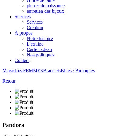
Guide de taille
pierres de naissance
entretien des bijoux
Services
Services
Création
À propos
Notre histoire
L'équipe
Carte-cadeau
Nos politiques
Contact
Magasinez
FEMMES
Bracelets
Billes / Breloques
Retour
Pandora