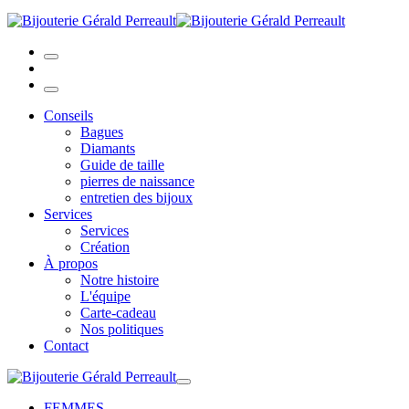
Conseils
Bagues
Diamants
Guide de taille
pierres de naissance
entretien des bijoux
Services
Services
Création
À propos
Notre histoire
L'équipe
Carte-cadeau
Nos politiques
Contact
FEMMES