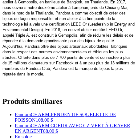
atelier à Gemopolis, en banlieue de Bangkok, en Thaïlande. En 2017,
nous ouvrons notre deuxième atelier à Lamphun, près de Chuiang Mai,
dans le nord de la Thaïlande. Pandora a comme objectif de créer des
bijoux de façon responsable, et son atelier à la fine pointe de la
technologie lui a valu une certification LEED Or (Leadership in Energy and
Environmental Design). En 2018, un nouvel atelier certifié LEED Or,
appelé Triple A, est construit à Gemopolis, afin de réduire les délais et de
répondre à la demande grandissante pour des bijoux de qualité.
Aujourd’hui, Pandora offre des bijoux artisanaux abordables, fabriqués
dans le respect des normes environnementales et éthiques les plus
strictes. Offerte dans plus de 7 700 points de vente et connectée à plus
de 15 millions d’amateurs sur Facebook et à un peu plus de 13 millions de
membres du Pandora Club, Pandora est la marque de bijoux la plus
réputée dans le monde.
Produits similiares
Pandora
CHARM-PENDENTIF SQUELETTE DE
POISSON
108.00 $
Pandora
CHARM COEUR AVEC CZ VERT À GRAVER
EN ARGENT
88.00 $
En solde