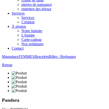
Guide de taille
pierres de naissance
entretien des bijoux
Services
Services
Création
À propos
Notre histoire
L'équipe
Carte-cadeau
Nos politiques
Contact
Magasinez
FEMMES
Bracelets
Billes / Breloques
Retour
Pandora