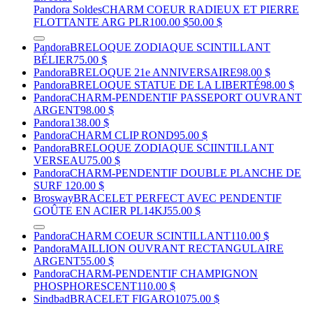
Pandora Soldes
CHARM COEUR RADIEUX ET PIERRE
FLOTTANTE ARG PLR
100.00 $
50.00 $
Pandora
BRELOQUE ZODIAQUE SCINTILLANT
BÉLIER
75.00 $
Pandora
BRELOQUE 21e ANNIVERSAIRE
98.00 $
Pandora
BRELOQUE STATUE DE LA LIBERTÉ
98.00 $
Pandora
CHARM-PENDENTIF PASSEPORT OUVRANT
ARGENT
98.00 $
Pandora
138.00 $
Pandora
CHARM CLIP ROND
95.00 $
Pandora
BRELOQUE ZODIAQUE SCIINTILLANT
VERSEAU
75.00 $
Pandora
CHARM-PENDENTIF DOUBLE PLANCHE DE
SURF
120.00 $
Brosway
BRACELET PERFECT AVEC PENDENTIF
GOÛTE EN ACIER PL14KJ
55.00 $
Pandora
CHARM COEUR SCINTILLANT
110.00 $
Pandora
MAILLION OUVRANT RECTANGULAIRE
ARGENT
55.00 $
Pandora
CHARM-PENDENTIF CHAMPIGNON
PHOSPHORESCENT
110.00 $
Sindbad
BRACELET FIGARO
1075.00 $