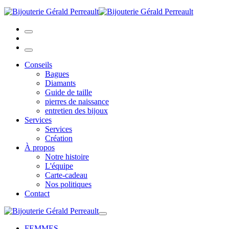
Conseils
Bagues
Diamants
Guide de taille
pierres de naissance
entretien des bijoux
Services
Services
Création
À propos
Notre histoire
L'équipe
Carte-cadeau
Nos politiques
Contact
FEMMES