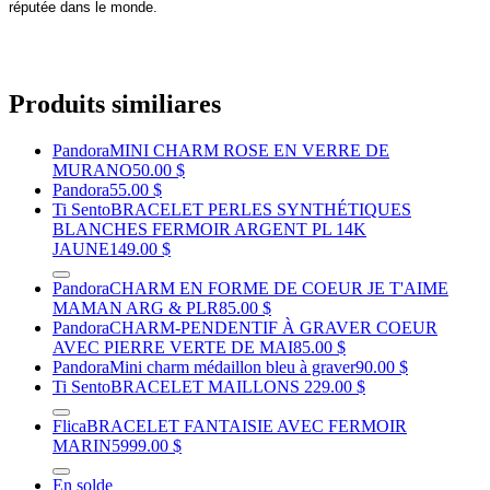
réputée dans le monde.
Produits similiares
Pandora
MINI CHARM ROSE EN VERRE DE
MURANO
50.00 $
Pandora
55.00 $
Ti Sento
BRACELET PERLES SYNTHÉTIQUES
BLANCHES FERMOIR ARGENT PL 14K
JAUNE
149.00 $
Pandora
CHARM EN FORME DE COEUR JE T'AIME
MAMAN ARG & PLR
85.00 $
Pandora
CHARM-PENDENTIF À GRAVER COEUR
AVEC PIERRE VERTE DE MAI
85.00 $
Pandora
Mini charm médaillon bleu à graver
90.00 $
Ti Sento
BRACELET MAILLONS
229.00 $
Flica
BRACELET FANTAISIE AVEC FERMOIR
MARIN
5999.00 $
En solde