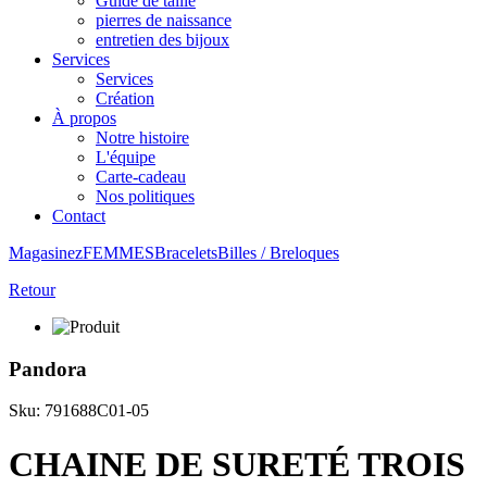
Guide de taille
pierres de naissance
entretien des bijoux
Services
Services
Création
À propos
Notre histoire
L'équipe
Carte-cadeau
Nos politiques
Contact
Magasinez
FEMMES
Bracelets
Billes / Breloques
Retour
Pandora
Sku: 791688C01-05
CHAINE DE SURETÉ TROIS