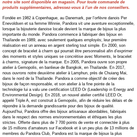
notre site sont disponible en magasin. Pour toute commande de
produits supplémentaires, adressez-vous à l'un de nos conseillers.
Fondée en 1982 à Copenhague, au Danemark, par l’orfèvre danois Per
Enevoldsen et sa femme Winnie, Pandora vit une aventure exceptionnelle,
lorsque la bijouterie danoise locale devient la marque de bijoux la plus
importante du monde. Pandora commence à fabriquer des bijoux en
Thaïlande en 1989, avec seulement quelques employés; leur première
réalisation est un anneau en argent sterling tout simple. En 2000, son
concept de bracelet à charm qui pourrait être personnalisé afin d’exprimer
des moments et styles uniques se concrétise avec Moments, le bracelet
à charms, signature de la marque. En 2005, Pandora ouvre son propre
atelier à Gemopolis, en banlieue de Bangkok, en Thaïlande. En 2017,
nous ouvrons notre deuxième atelier à Lamphun, près de Chuiang Mai,
dans le nord de la Thaïlande. Pandora a comme objectif de créer des
bijoux de façon responsable, et son atelier à la fine pointe de la
technologie lui a valu une certification LEED Or (Leadership in Energy and
Environmental Design). En 2018, un nouvel atelier certifié LEED Or,
appelé Triple A, est construit à Gemopolis, afin de réduire les délais et de
répondre à la demande grandissante pour des bijoux de qualité.
Aujourd’hui, Pandora offre des bijoux artisanaux abordables, fabriqués
dans le respect des normes environnementales et éthiques les plus
strictes. Offerte dans plus de 7 700 points de vente et connectée à plus
de 15 millions d’amateurs sur Facebook et à un peu plus de 13 millions de
membres du Pandora Club, Pandora est la marque de bijoux la plus