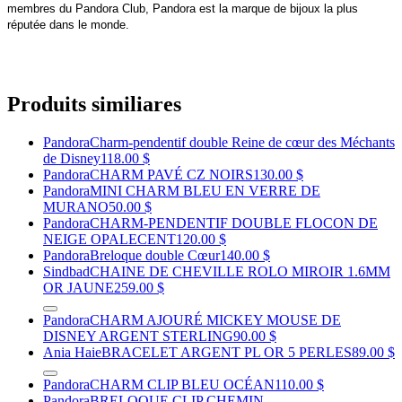
membres du Pandora Club, Pandora est la marque de bijoux la plus
réputée dans le monde.
Produits similiares
Pandora
Charm-pendentif double Reine de cœur des Méchants
de Disney
118.00 $
Pandora
CHARM PAVÉ CZ NOIRS
130.00 $
Pandora
MINI CHARM BLEU EN VERRE DE
MURANO
50.00 $
Pandora
CHARM-PENDENTIF DOUBLE FLOCON DE
NEIGE OPALECENT
120.00 $
Pandora
Breloque double Cœur
140.00 $
Sindbad
CHAINE DE CHEVILLE ROLO MIROIR 1.6MM
OR JAUNE
259.00 $
Pandora
CHARM AJOURÉ MICKEY MOUSE DE
DISNEY ARGENT STERLING
90.00 $
Ania Haie
BRACELET ARGENT PL OR 5 PERLES
89.00 $
Pandora
CHARM CLIP BLEU OCÉAN
110.00 $
Pandora
BRELOQUE CLIP CHEMIN