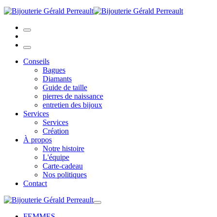
Conseils
Bagues
Diamants
Guide de taille
pierres de naissance
entretien des bijoux
Services
Services
Création
À propos
Notre histoire
L'équipe
Carte-cadeau
Nos politiques
Contact
FEMMES