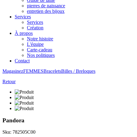
Guide de taille
pierres de naissance
entretien des bijoux
Services
Services
Création
À propos
Notre histoire
L'équipe
Carte-cadeau
Nos politiques
Contact
Magasinez
FEMMES
Bracelets
Billes / Breloques
Retour
Pandora
Sku: 782505C00