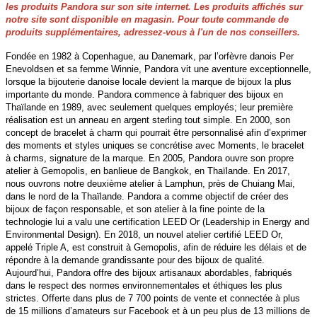
les produits Pandora sur son site internet. Les produits affichés sur
notre site sont disponible en magasin. Pour toute commande de
produits supplémentaires, adressez-vous à l'un de nos conseillers.
Fondée en 1982 à Copenhague, au Danemark, par l’orfèvre danois Per
Enevoldsen et sa femme Winnie, Pandora vit une aventure exceptionnelle,
lorsque la bijouterie danoise locale devient la marque de bijoux la plus
importante du monde. Pandora commence à fabriquer des bijoux en
Thaïlande en 1989, avec seulement quelques employés; leur première
réalisation est un anneau en argent sterling tout simple. En 2000, son
concept de bracelet à charm qui pourrait être personnalisé afin d’exprimer
des moments et styles uniques se concrétise avec Moments, le bracelet
à charms, signature de la marque. En 2005, Pandora ouvre son propre
atelier à Gemopolis, en banlieue de Bangkok, en Thaïlande. En 2017,
nous ouvrons notre deuxième atelier à Lamphun, près de Chuiang Mai,
dans le nord de la Thaïlande. Pandora a comme objectif de créer des
bijoux de façon responsable, et son atelier à la fine pointe de la
technologie lui a valu une certification LEED Or (Leadership in Energy and
Environmental Design). En 2018, un nouvel atelier certifié LEED Or,
appelé Triple A, est construit à Gemopolis, afin de réduire les délais et de
répondre à la demande grandissante pour des bijoux de qualité.
Aujourd’hui, Pandora offre des bijoux artisanaux abordables, fabriqués
dans le respect des normes environnementales et éthiques les plus
strictes. Offerte dans plus de 7 700 points de vente et connectée à plus
de 15 millions d’amateurs sur Facebook et à un peu plus de 13 millions de