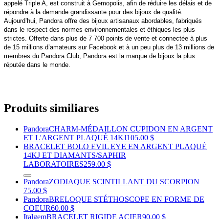
appelé Triple A, est construit à Gemopolis, afin de réduire les délais et de
répondre à la demande grandissante pour des bijoux de qualité.
Aujourd’hui, Pandora offre des bijoux artisanaux abordables, fabriqués
dans le respect des normes environnementales et éthiques les plus
strictes. Offerte dans plus de 7 700 points de vente et connectée à plus
de 15 millions d’amateurs sur Facebook et à un peu plus de 13 millions de
membres du Pandora Club, Pandora est la marque de bijoux la plus
réputée dans le monde.
Produits similiares
Pandora
CHARM-MÉDAILLON CUPIDON EN ARGENT
ET L'ARGENT PLAQUÉ 14KJ
105.00 $
BRACELET BOLO EVIL EYE EN ARGENT PLAQUÉ
14KJ ET DIAMANTS/SAPHIR
LABORATOIRES
259.00 $
Pandora
ZODIAQUE SCINTILLANT DU SCORPION
75.00 $
Pandora
BRELOQUE STÉTHOSCOPE EN FORME DE
COEUR
60.00 $
Italgem
BRACELET RIGIDE ACIER
90.00 $