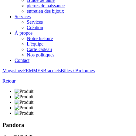
Guide de taille
pierres de naissance
entretien des bijoux
Services
Services
Création
À propos
Notre histoire
L'équipe
Carte-cadeau
Nos politiques
Contact
Magasinez
FEMMES
Bracelets
Billes / Breloques
Retour
Pandora