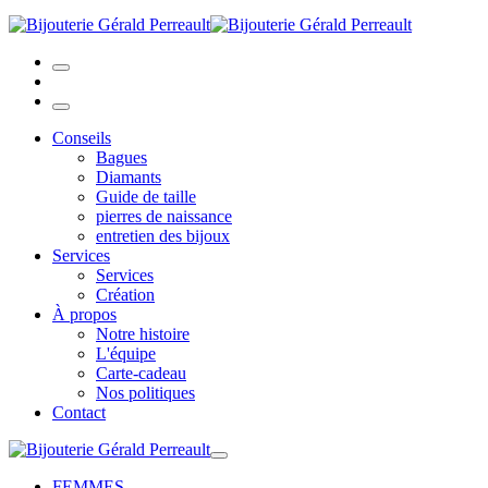
Conseils
Bagues
Diamants
Guide de taille
pierres de naissance
entretien des bijoux
Services
Services
Création
À propos
Notre histoire
L'équipe
Carte-cadeau
Nos politiques
Contact
FEMMES