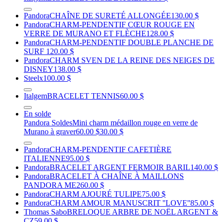
Pandora
CHAÎNE DE SURETÉ ALLONGÉE
130.00 $
Pandora
CHARM-PENDENTIF CŒUR ROUGE EN
VERRE DE MURANO ET FLÈCHE
128.00 $
Pandora
CHARM-PENDENTIF DOUBLE PLANCHE DE
SURF
120.00 $
Pandora
CHARM SVEN DE LA REINE DES NEIGES DE
DISNEY
138.00 $
Steelx
100.00 $
Italgem
BRACELET TENNIS
60.00 $
En solde
Pandora Soldes
Mini charm médaillon rouge en verre de
Murano à graver
60.00 $
30.00 $
Pandora
CHARM-PENDENTIF CAFETIÈRE
ITALIENNE
95.00 $
Pandora
BRACELET ARGENT FERMOIR BARIL
140.00 $
Pandora
BRACELET À CHAÎNE À MAILLONS
PANDORA ME
260.00 $
Pandora
CHARM AJOURÉ TULIPE
75.00 $
Pandora
CHARM AMOUR MANUSCRIT ''LOVE''
85.00 $
Thomas Sabo
BRELOQUE ARBRE DE NOËL ARGENT &
CZ
59.00 $