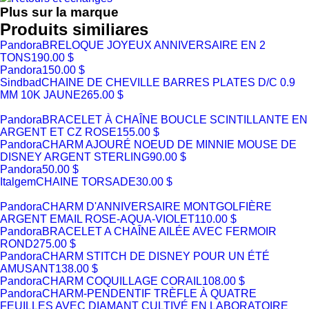
Plus sur la marque
Produits similiares
Pandora
BRELOQUE JOYEUX ANNIVERSAIRE EN 2
TONS
190.00 $
Pandora
150.00 $
Sindbad
CHAINE DE CHEVILLE BARRES PLATES D/C 0.9
MM 10K JAUNE
265.00 $
Pandora
BRACELET À CHAÎNE BOUCLE SCINTILLANTE EN
ARGENT ET CZ ROSE
155.00 $
Pandora
CHARM AJOURÉ NOEUD DE MINNIE MOUSE DE
DISNEY ARGENT STERLING
90.00 $
Pandora
50.00 $
Italgem
CHAINE TORSADE
30.00 $
Pandora
CHARM D'ANNIVERSAIRE MONTGOLFIÈRE
ARGENT EMAIL ROSE-AQUA-VIOLET
110.00 $
Pandora
BRACELET A CHAÎNE AILÉE AVEC FERMOIR
ROND
275.00 $
Pandora
CHARM STITCH DE DISNEY POUR UN ÉTÉ
AMUSANT
138.00 $
Pandora
CHARM COQUILLAGE CORAIL
108.00 $
Pandora
CHARM-PENDENTIF TRÈFLE À QUATRE
FEUILLES AVEC DIAMANT CULTIVÉ EN LABORATOIRE