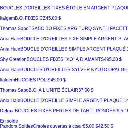
BOUCLES D'OREILLES FIXES ÉTOILE EN ARGENT PLAQU
Italgem
B.O. FIXES CZ
45.00 $
Thomas Sabo
TSABO BO FIXES ARG TURQ SYNTH FACET
Ania Haie
BOUCLE D'OREILLES FIXE SIMPLE ARGENT PLA
Ania Haie
BOUCLE D'OREILLES SIMPLE ARGENT PLAQUÉ 
Shy Creation
BOUCLES FIXES "XO" À DIAMANTS
495.00 $
Ania Haie
BOUCLES D'OREILLES SYLVER KYOTO OPAL B
Italgem
HUGGIES POLIS
45.00 $
Thomas Sabo
B.O. À L'UNITÉ ÉCLAIR
37.00 $
Ania Haie
BOUCLE D'OREILLE SIMPLE ARGENT PLAQUÉ 1
Delmar
BOUCLES FIXES PERLES DE TAHITI RONDES 9.5-
En solde
Pandora Soldes
Créoles ouvertes à cœur
85.00 $
42.50 $