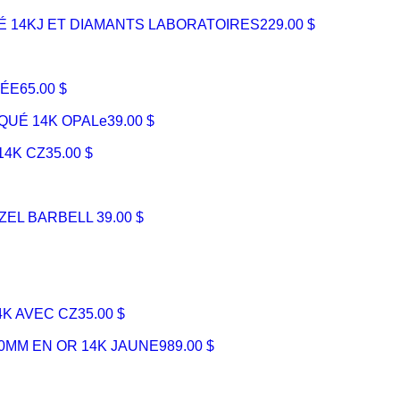
É 14KJ ET DIAMANTS LABORATOIRES
229.00 $
TÉE
65.00 $
QUÉ 14K OPALe
39.00 $
14K CZ
35.00 $
EZEL BARBELL
39.00 $
4K AVEC CZ
35.00 $
10MM EN OR 14K JAUNE
989.00 $