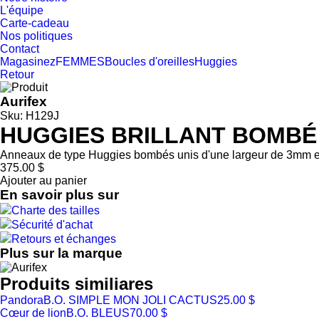
L'équipe
Carte-cadeau
Nos politiques
Contact
Magasinez
FEMMES
Boucles d'oreilles
Huggies
Retour
Aurifex
Sku: H129J
HUGGIES BRILLANT BOMBÉ
Anneaux de type Huggies bombés unis d'une largeur de 3mm et
375.00 $
Ajouter au panier
En savoir plus sur
Charte des tailles
Sécurité d'achat
Retours et échanges
Plus sur la marque
Produits similiares
Pandora
B.O. SIMPLE MON JOLI CACTUS
25.00 $
Cœur de lion
B.O. BLEUS
70.00 $