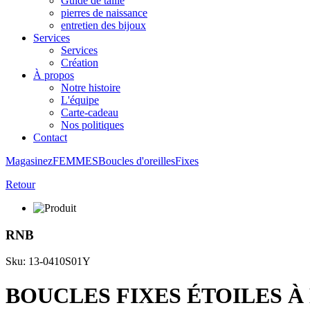
Guide de taille
pierres de naissance
entretien des bijoux
Services
Services
Création
À propos
Notre histoire
L'équipe
Carte-cadeau
Nos politiques
Contact
Magasinez
FEMMES
Boucles d'oreilles
Fixes
Retour
RNB
Sku: 13-0410S01Y
BOUCLES FIXES ÉTOILES À