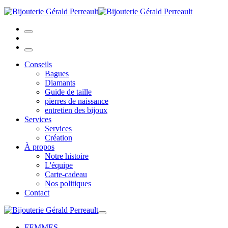
Conseils
Bagues
Diamants
Guide de taille
pierres de naissance
entretien des bijoux
Services
Services
Création
À propos
Notre histoire
L'équipe
Carte-cadeau
Nos politiques
Contact
FEMMES