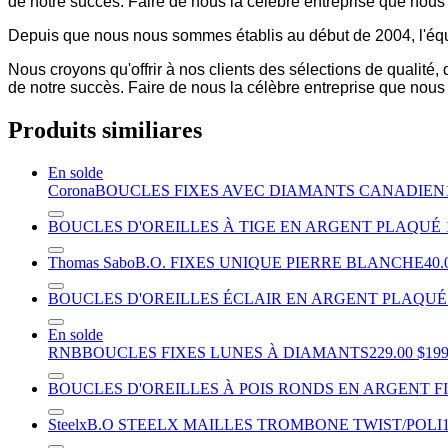
de notre succès. Faire de nous la célèbre entreprise que nou
Depuis que nous nous sommes établis au début de 2004, l'équ
Nous croyons qu'offrir à nos clients des sélections de qualité
de notre succès. Faire de nous la célèbre entreprise que nou
Produits similiares
En solde
Corona
BOUCLES FIXES AVEC DIAMANTS CANADIEN
BOUCLES D'OREILLES À TIGE EN ARGENT PLAQUÉ
Thomas Sabo
B.O. FIXES UNIQUE PIERRE BLANCHE
40.
BOUCLES D'OREILLES ÉCLAIR EN ARGENT PLAQUÉ
En solde
RNB
BOUCLES FIXES LUNES À DIAMANTS
229.00 $
199
BOUCLES D'OREILLES À POIS RONDS EN ARGENT 
Steelx
B.O STEELX MAILLES TROMBONE TWIST/POLI