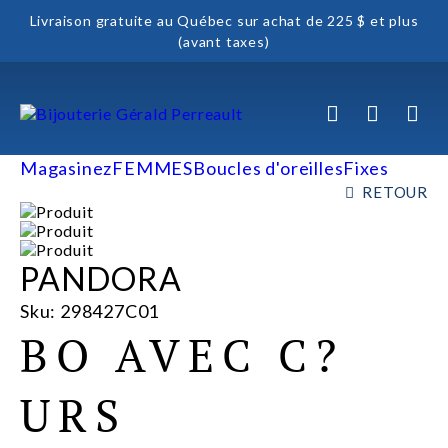
Livraison gratuite au Québec sur achat de 225 $ et plus
(avant taxes)
Magasinez
FEMMES
Boucles d'oreilles
Fixes
RETOUR
PANDORA
Sku: 298427C01
BO AVEC C?
URS