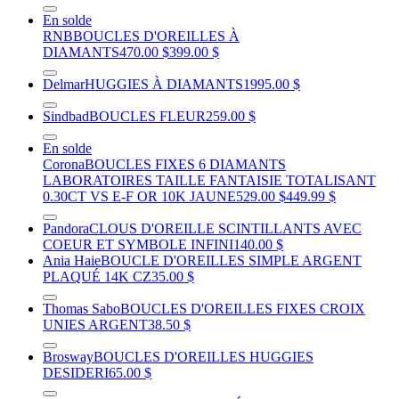
En solde
RNB
BOUCLES D'OREILLES À
DIAMANTS
470.00 $
399.00 $
Delmar
HUGGIES À DIAMANTS
1995.00 $
Sindbad
BOUCLES FLEUR
259.00 $
En solde
Corona
BOUCLES FIXES 6 DIAMANTS
LABORATOIRES TAILLE FANTAISIE TOTALISANT
0.30CT VS E-F OR 10K JAUNE
529.00 $
449.99 $
Pandora
CLOUS D'OREILLE SCINTILLANTS AVEC
COEUR ET SYMBOLE INFINI
140.00 $
Ania Haie
BOUCLE D'OREILLES SIMPLE ARGENT
PLAQUÉ 14K CZ
35.00 $
Thomas Sabo
BOUCLES D'OREILLES FIXES CROIX
UNIES ARGENT
38.50 $
Brosway
BOUCLES D'OREILLES HUGGIES
DESIDERI
65.00 $