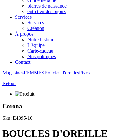
Guide de taille
pierres de naissance
entretien des bijoux
Services
Services
Création
À propos
Notre histoire
L'équipe
Carte-cadeau
Nos politiques
Contact
Magasinez
FEMMES
Boucles d'oreilles
Fixes
Retour
Corona
Sku: E4395-10
BOUCLES D'OREILLE