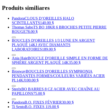
Produits similiares
Pandora
CLOUS D’OREILLES HALO
SCINTILLANTS
140.00 $
Thomas Sabo
TS BO 18KR 6 BROCHES PETITE PIERRE
ROUGE
78.00 $
BOUCLES D'OREILLES 1/3 LUNE EN ARGENT
PLAQUÉ 14KJ AVEC DIAMANTS
LABORATOIRES
189.00 $
Ania Haie
BOUCLE D'OREILLE SIMPLE EN FORME DE
SPHÈRE ARGENT PLAQUÉ 14K
35.00 $
Brosway
BOUCLES D'OREILLES SYMPHONIA
PENDANTES FORMES/COULEURS VARIÉES ACIER
PL14KJ
100.00 $
Steelx
BO BARRES 8 CZ ACIER AVEC CHAÎNE AU
PAPILLONS
75.00 $
Pandora
B.O. FIXES FÉVRIER
30.00 $
Ti Sento
B.O. FIXES
119.00 $