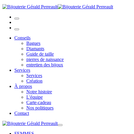
Conseils
Bagues
Diamants
Guide de taille
pierres de naissance
entretien des bijoux
Services
Services
Création
À propos
Notre histoire
L'équipe
Carte-cadeau
Nos politiques
Contact
FEMMES