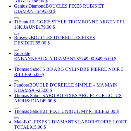
ARGENT
68.00 $
Genius Diamond
BOUCLES FIXES RUBIS ET
DIAMANTS
495.00 $
Ti Sento
HUGGIES STYLE TROMBONNE ARGENT PL
18K JAUNE
179.00 $
Brosway
BOUCLES D'OREILLES FIXES
DESIDERI
55.00 $
En solde
RNB
ANNEAUX À DIAMANTS
5749.00 $
4995.00 $
Thomas Sabo
TS BO ARG CYLINDRE PIERRE NOIR 3
BILLES
65.00 $
Pandora
BOUCLE D'OREILLE SIMPLE « MA MAIN
KHAMSA »
25.00 $
Thomas Sabo
TSABO BO FIXES ARG FLEUR LOTUS
AJOU& DIA
149.00 $
Thomas Sabo
B.O. FIXE UNIQUE MYRTILLE
52.00 $
Malo
B.O. FIXES 2 DIAMANTS LABORATOIRE 1.00CT
TOTAL
915.00 $