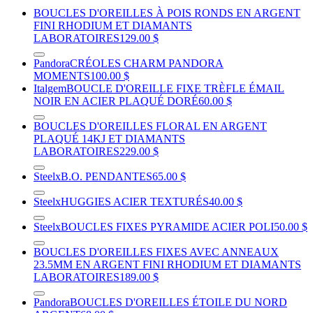
BOUCLES D'OREILLES À POIS RONDS EN ARGENT
FINI RHODIUM ET DIAMANTS
LABORATOIRES
129.00 $
Pandora
CRÉOLES CHARM PANDORA
MOMENTS
100.00 $
Italgem
BOUCLE D'OREILLE FIXE TRÈFLE ÉMAIL
NOIR EN ACIER PLAQUÉ DORÉ
60.00 $
BOUCLES D'OREILLES FLORAL EN ARGENT
PLAQUÉ 14KJ ET DIAMANTS
LABORATOIRES
229.00 $
Steelx
B.O. PENDANTES
65.00 $
Steelx
HUGGIES ACIER TEXTURÉS
40.00 $
Steelx
BOUCLES FIXES PYRAMIDE ACIER POLI
50.00 $
BOUCLES D'OREILLES FIXES AVEC ANNEAUX
23.5MM EN ARGENT FINI RHODIUM ET DIAMANTS
LABORATOIRES
189.00 $
Pandora
BOUCLES D'OREILLES ÉTOILE DU NORD