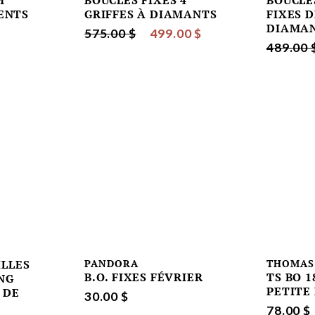
M
BOUCLES FIXES 4
BOUCLE
ENTS
GRIFFES À DIAMANTS
FIXES D
DIAMA
575.00 $
499.00 $
489.00 
ILLES
PANDORA
THOMAS
B.O. FIXES FÉVRIER
TS BO 1
NG
PETITE
 DE
30.00 $
78.00 $