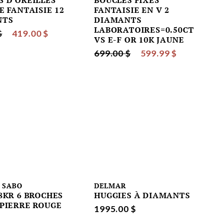
S D'OREILLES
BOUCLES FIXES
E FANTAISIE 12
FANTAISIE EN V 2
NTS
DIAMANTS
LABORATOIRES=0.50CT
$
419.00 $
VS E-F OR 10K JAUNE
699.00 $
599.99 $
 SABO
DELMAR
8KR 6 BROCHES
HUGGIES À DIAMANTS
 PIERRE ROUGE
1995.00 $