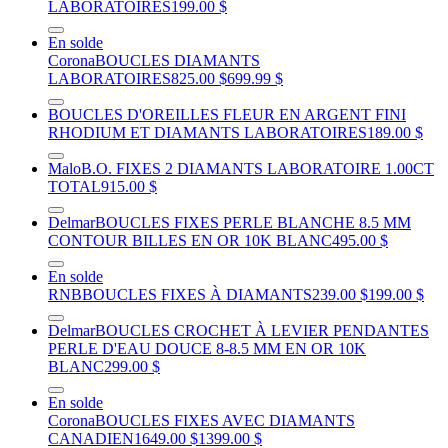
LABORATOIRES
199.00 $
En solde
Corona
BOUCLES DIAMANTS
LABORATOIRES
825.00 $
699.99 $
BOUCLES D'OREILLES FLEUR EN ARGENT FINI
RHODIUM ET DIAMANTS LABORATOIRES
189.00 $
Malo
B.O. FIXES 2 DIAMANTS LABORATOIRE 1.00CT
TOTAL
915.00 $
Delmar
BOUCLES FIXES PERLE BLANCHE 8.5 MM
CONTOUR BILLES EN OR 10K BLANC
495.00 $
En solde
RNB
BOUCLES FIXES À DIAMANTS
239.00 $
199.00 $
Delmar
BOUCLES CROCHET À LEVIER PENDANTES
PERLE D'EAU DOUCE 8-8.5 MM EN OR 10K
BLANC
299.00 $
En solde
Corona
BOUCLES FIXES AVEC DIAMANTS
CANADIEN
1649.00 $
1399.00 $