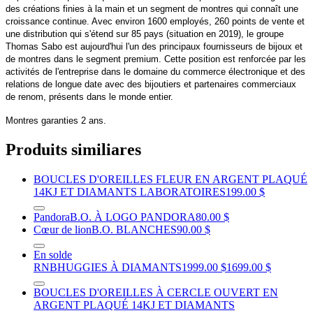
des créations finies à la main et un segment de montres qui connaît une
croissance continue. Avec environ 1600 employés, 260 points de vente et
une distribution qui s'étend sur 85 pays (situation en 2019), le groupe
Thomas Sabo est aujourd'hui l'un des principaux fournisseurs de bijoux et
de montres dans le segment premium. Cette position est renforcée par les
activités de l'entreprise dans le domaine du commerce électronique et des
relations de longue date avec des bijoutiers et partenaires commerciaux
de renom, présents dans le monde entier.
Montres garanties 2 ans.
Produits similiares
BOUCLES D'OREILLES FLEUR EN ARGENT PLAQUÉ
14KJ ET DIAMANTS LABORATOIRES
199.00 $
Pandora
B.O. À LOGO PANDORA
80.00 $
Cœur de lion
B.O. BLANCHES
90.00 $
En solde
RNB
HUGGIES À DIAMANTS
1999.00 $
1699.00 $
BOUCLES D'OREILLES À CERCLE OUVERT EN
ARGENT PLAQUÉ 14KJ ET DIAMANTS