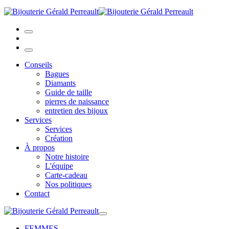
Conseils
Bagues
Diamants
Guide de taille
pierres de naissance
entretien des bijoux
Services
Services
Création
À propos
Notre histoire
L'équipe
Carte-cadeau
Nos politiques
Contact
FEMMES