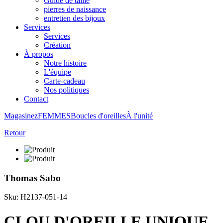
Guide de taille
pierres de naissance
entretien des bijoux
Services
Services
Création
À propos
Notre histoire
L'équipe
Carte-cadeau
Nos politiques
Contact
Magasinez
FEMMES
Boucles d'oreilles
À l'unité
Retour
Thomas Sabo
Sku: H2137-051-14
CLOU D'OREILLE UNIQUE