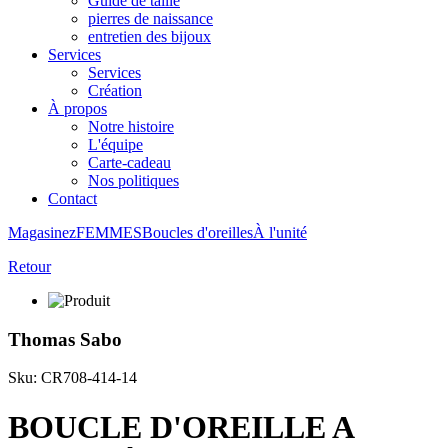
Guide de taille
pierres de naissance
entretien des bijoux
Services
Services
Création
À propos
Notre histoire
L'équipe
Carte-cadeau
Nos politiques
Contact
Magasinez
FEMMES
Boucles d'oreilles
À l'unité
Retour
Thomas Sabo
Sku: CR708-414-14
BOUCLE D'OREILLE A