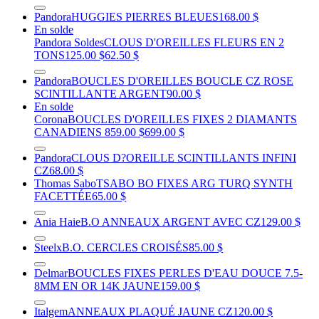
Pandora
HUGGIES PIERRES BLEUES
168.00 $
En solde
Pandora Soldes
CLOUS D'OREILLES FLEURS EN 2
TONS
125.00 $
62.50 $
Pandora
BOUCLES D'OREILLES BOUCLE CZ ROSE
SCINTILLANTE ARGENT
90.00 $
En solde
Corona
BOUCLES D'OREILLES FIXES 2 DIAMANTS
CANADIENS
859.00 $
699.00 $
Pandora
CLOUS D?OREILLE SCINTILLANTS INFINI
CZ
68.00 $
Thomas Sabo
TSABO BO FIXES ARG TURQ SYNTH
FACETTÉE
65.00 $
Ania Haie
B.O ANNEAUX ARGENT AVEC CZ
129.00 $
Steelx
B.O. CERCLES CROISÉS
85.00 $
Delmar
BOUCLES FIXES PERLES D'EAU DOUCE 7.5-
8MM EN OR 14K JAUNE
159.00 $
Italgem
ANNEAUX PLAQUÉ JAUNE CZ
120.00 $