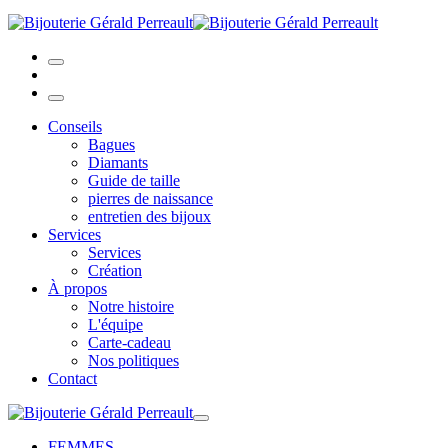
Conseils
Bagues
Diamants
Guide de taille
pierres de naissance
entretien des bijoux
Services
Services
Création
À propos
Notre histoire
L'équipe
Carte-cadeau
Nos politiques
Contact
FEMMES