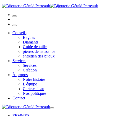
Conseils
Bagues
Diamants
Guide de taille
pierres de naissance
entretien des bijoux
Services
Services
Création
À propos
Notre histoire
L'équipe
Carte-cadeau
Nos politiques
Contact
FEMMES