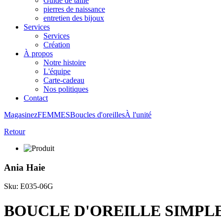
Guide de taille
pierres de naissance
entretien des bijoux
Services
Services
Création
À propos
Notre histoire
L'équipe
Carte-cadeau
Nos politiques
Contact
Magasinez
FEMMES
Boucles d'oreilles
À l'unité
Retour
Ania Haie
Sku: E035-06G
BOUCLE D'OREILLE SIMPL