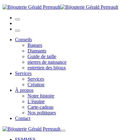
Conseils
Bagues
Diamants
Guide de taille
pierres de naissance
entretien des bijoux
Services
Services
Création
À propos
Notre histoire
L'équipe
Carte-cadeau
Nos politiques
Contact
FEMMES