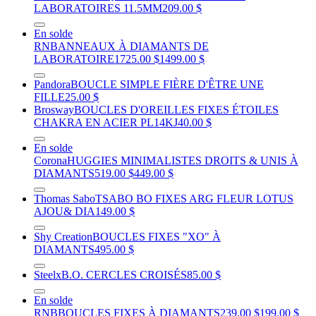
LABORATOIRES 11.5MM
209.00 $
En solde
RNB
ANNEAUX À DIAMANTS DE
LABORATOIRE
1725.00 $
1499.00 $
Pandora
BOUCLE SIMPLE FIÈRE D'ÊTRE UNE
FILLE
25.00 $
Brosway
BOUCLES D'OREILLES FIXES ÉTOILES
CHAKRA EN ACIER PL14KJ
40.00 $
En solde
Corona
HUGGIES MINIMALISTES DROITS & UNIS À
DIAMANTS
519.00 $
449.00 $
Thomas Sabo
TSABO BO FIXES ARG FLEUR LOTUS
AJOU& DIA
149.00 $
Shy Creation
BOUCLES FIXES "XO" À
DIAMANTS
495.00 $
Steelx
B.O. CERCLES CROISÉS
85.00 $
En solde
RNB
BOUCLES FIXES À DIAMANTS
239.00 $
199.00 $