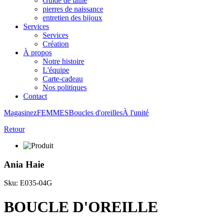
Guide de taille
pierres de naissance
entretien des bijoux
Services
Services
Création
À propos
Notre histoire
L'équipe
Carte-cadeau
Nos politiques
Contact
Magasinez
FEMMES
Boucles d'oreilles
À l'unité
Retour
Ania Haie
Sku: E035-04G
BOUCLE D'OREILLE