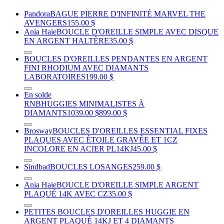
Pandora
BAGUE PIERRE D'INFINITÉ MARVEL THE
AVENGERS
155.00 $
Ania Haie
BOUCLE D'OREILLE SIMPLE AVEC DISQUE
EN ARGENT HALTÈRE
35.00 $
BOUCLES D'OREILLES PENDANTES EN ARGENT
FINI RHODIUM AVEC DIAMANTS
LABORATOIRES
199.00 $
En solde
RNB
HUGGIES MINIMALISTES À
DIAMANTS
1039.00 $
899.00 $
Brosway
BOUCLES D'OREILLES ESSENTIAL FIXES
PLAQUES AVEC ÉTOILE GRAVÉE ET 1CZ
INCOLORE EN ACIER PL14KJ
45.00 $
Sindbad
BOUCLES LOSANGES
259.00 $
Ania Haie
BOUCLE D'OREILLE SIMPLE ARGENT
PLAQUÉ 14K AVEC CZ
35.00 $
PETITES BOUCLES D'OREILLES HUGGIE EN
ARGENT PLAQUÉ 14KJ ET 4 DIAMANTS