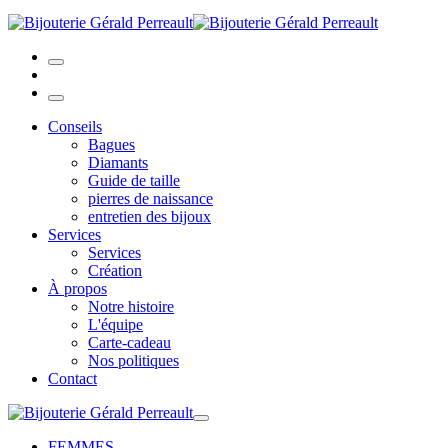
Conseils
Bagues
Diamants
Guide de taille
pierres de naissance
entretien des bijoux
Services
Services
Création
À propos
Notre histoire
L'équipe
Carte-cadeau
Nos politiques
Contact
FEMMES