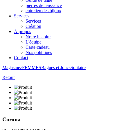
Guide de taille
pierres de naissance
entretien des bijoux
Services
Services
Création
À propos
Notre histoire
L'équipe
Carte-cadeau
Nos politiques
Contact
Magasinez
FEMMES
Bagues et Joncs
Solitaire
Retour
Corona