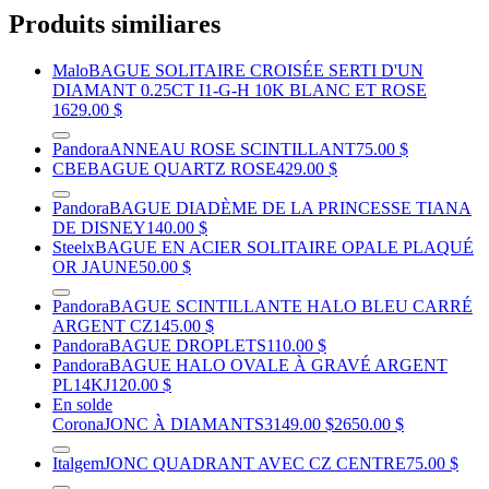
Produits similiares
Malo
BAGUE SOLITAIRE CROISÉE SERTI D'UN
DIAMANT 0.25CT I1-G-H 10K BLANC ET ROSE
1629.00 $
Pandora
ANNEAU ROSE SCINTILLANT
75.00 $
CBE
BAGUE QUARTZ ROSE
429.00 $
Pandora
BAGUE DIADÈME DE LA PRINCESSE TIANA
DE DISNEY
140.00 $
Steelx
BAGUE EN ACIER SOLITAIRE OPALE PLAQUÉ
OR JAUNE
50.00 $
Pandora
BAGUE SCINTILLANTE HALO BLEU CARRÉ
ARGENT CZ
145.00 $
Pandora
BAGUE DROPLETS
110.00 $
Pandora
BAGUE HALO OVALE À GRAVÉ ARGENT
PL14KJ
120.00 $
En solde
Corona
JONC À DIAMANTS
3149.00 $
2650.00 $
Italgem
JONC QUADRANT AVEC CZ CENTRE
75.00 $