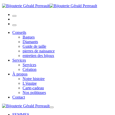
Conseils
Bagues
Diamants
Guide de taille
pierres de naissance
entretien des bijoux
Services
Services
Création
À propos
Notre histoire
L'équipe
Carte-cadeau
Nos politiques
Contact
FEMMES