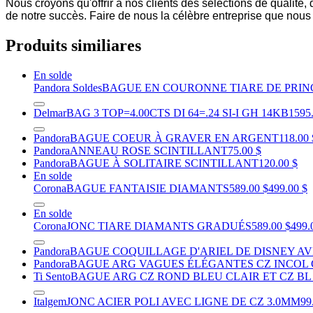
Nous croyons qu'offrir à nos clients des sélections de qualité
de notre succès. Faire de nous la célèbre entreprise que nou
Produits similiares
En solde
Pandora Soldes
BAGUE EN COURONNE TIARE DE PRIN
Delmar
BAG 3 TOP=4.00CTS DI 64=.24 SI-I GH 14KB
1595
Pandora
BAGUE COEUR À GRAVER EN ARGENT
118.00 
Pandora
ANNEAU ROSE SCINTILLANT
75.00 $
Pandora
BAGUE À SOLITAIRE SCINTILLANT
120.00 $
En solde
Corona
BAGUE FANTAISIE DIAMANTS
589.00 $
499.00 $
En solde
Corona
JONC TIARE DIAMANTS GRADUÉS
589.00 $
499.
Pandora
BAGUE COQUILLAGE D'ARIEL DE DISNEY AV
Pandora
BAGUE ARG VAGUES ÉLÉGANTES CZ INCOL 
Ti Sento
BAGUE ARG CZ ROND BLEU CLAIR ET CZ BL 
Italgem
JONC ACIER POLI AVEC LIGNE DE CZ 3.0MM
99