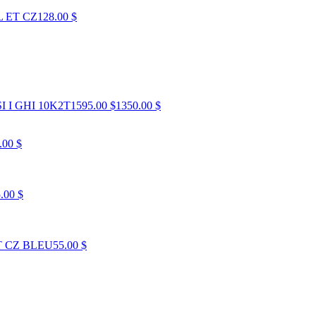
 ET CZ
128.00 $
 I GHI 10K2T
1595.00 $
1350.00 $
.00 $
.00 $
T CZ BLEU
55.00 $