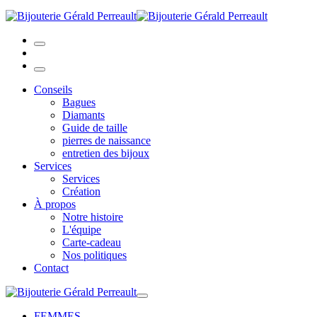
Conseils
Bagues
Diamants
Guide de taille
pierres de naissance
entretien des bijoux
Services
Services
Création
À propos
Notre histoire
L'équipe
Carte-cadeau
Nos politiques
Contact
FEMMES