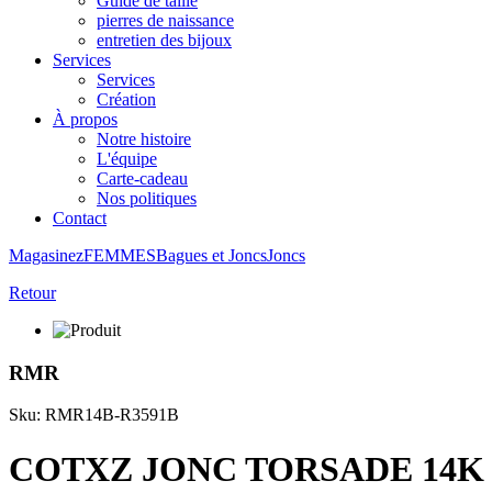
Guide de taille
pierres de naissance
entretien des bijoux
Services
Services
Création
À propos
Notre histoire
L'équipe
Carte-cadeau
Nos politiques
Contact
Magasinez
FEMMES
Bagues et Joncs
Joncs
Retour
RMR
Sku: RMR14B-R3591B
COTXZ JONC TORSADE 14K