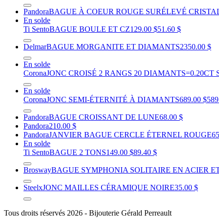
Pandora
BAGUE À COEUR ROUGE SURÉLEVÉ CRISTAL
En solde
Ti Sento
BAGUE BOULE ET CZ
129.00 $
51.60 $
Delmar
BAGUE MORGANITE ET DIAMANTS
2350.00 $
En solde
Corona
JONC CROISÉ 2 RANGS 20 DIAMANTS=0.20CT SI
En solde
Corona
JONC SEMI-ÉTERNITÉ À DIAMANTS
689.00 $
589
Pandora
BAGUE CROISSANT DE LUNE
68.00 $
Pandora
210.00 $
Pandora
JANVIER BAGUE CERCLE ÉTERNEL ROUGE
65
En solde
Ti Sento
BAGUE 2 TONS
149.00 $
89.40 $
Brosway
BAGUE SYMPHONIA SOLITAIRE EN ACIER E
Steelx
JONC MAILLES CÉRAMIQUE NOIRE
35.00 $
Tous droits réservés 2026 - Bijouterie Gérald Perreault