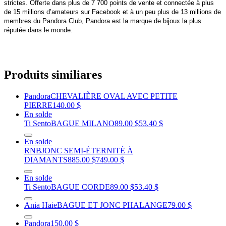
strictes. Offerte dans plus de 7 700 points de vente et connectée à plus
de 15 millions d’amateurs sur Facebook et à un peu plus de 13 millions de
membres du Pandora Club, Pandora est la marque de bijoux la plus
réputée dans le monde.
Produits similiares
Pandora
CHEVALIÈRE OVAL AVEC PETITE
PIERRE
140.00 $
En solde
Ti Sento
BAGUE MILANO
89.00 $
53.40 $
En solde
RNB
JONC SEMI-ÉTERNITÉ À
DIAMANTS
885.00 $
749.00 $
En solde
Ti Sento
BAGUE CORDE
89.00 $
53.40 $
Ania Haie
BAGUE ET JONC PHALANGE
79.00 $
Pandora
150.00 $