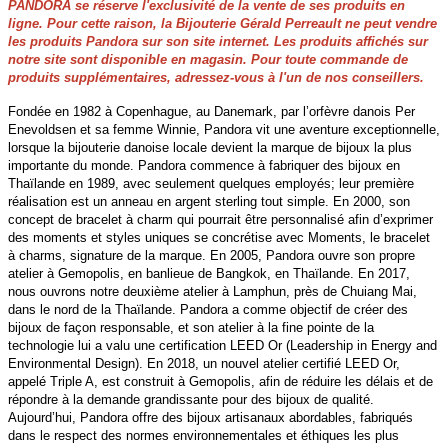
PANDORA se réserve l'exclusivité de la vente de ses produits en
ligne. Pour cette raison, la Bijouterie Gérald Perreault ne peut vendre
les produits Pandora sur son site internet. Les produits affichés sur
notre site sont disponible en magasin. Pour toute commande de
produits supplémentaires, adressez-vous à l'un de nos conseillers.
Fondée en 1982 à Copenhague, au Danemark, par l’orfèvre danois Per
Enevoldsen et sa femme Winnie, Pandora vit une aventure exceptionnelle,
lorsque la bijouterie danoise locale devient la marque de bijoux la plus
importante du monde. Pandora commence à fabriquer des bijoux en
Thaïlande en 1989, avec seulement quelques employés; leur première
réalisation est un anneau en argent sterling tout simple. En 2000, son
concept de bracelet à charm qui pourrait être personnalisé afin d’exprimer
des moments et styles uniques se concrétise avec Moments, le bracelet
à charms, signature de la marque. En 2005, Pandora ouvre son propre
atelier à Gemopolis, en banlieue de Bangkok, en Thaïlande. En 2017,
nous ouvrons notre deuxième atelier à Lamphun, près de Chuiang Mai,
dans le nord de la Thaïlande. Pandora a comme objectif de créer des
bijoux de façon responsable, et son atelier à la fine pointe de la
technologie lui a valu une certification LEED Or (Leadership in Energy and
Environmental Design). En 2018, un nouvel atelier certifié LEED Or,
appelé Triple A, est construit à Gemopolis, afin de réduire les délais et de
répondre à la demande grandissante pour des bijoux de qualité.
Aujourd’hui, Pandora offre des bijoux artisanaux abordables, fabriqués
dans le respect des normes environnementales et éthiques les plus