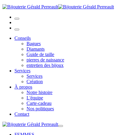
Conseils
Bagues
Diamants
Guide de taille
pierres de naissance
entretien des bijoux
Services
Services
Création
À propos
Notre histoire
L'équipe
Carte-cadeau
Nos politiques
Contact
FEMMES