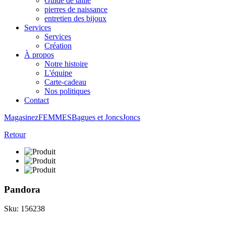
Guide de taille
pierres de naissance
entretien des bijoux
Services
Services
Création
À propos
Notre histoire
L'équipe
Carte-cadeau
Nos politiques
Contact
Magasinez
FEMMES
Bagues et Joncs
Joncs
Retour
Pandora
Sku: 156238