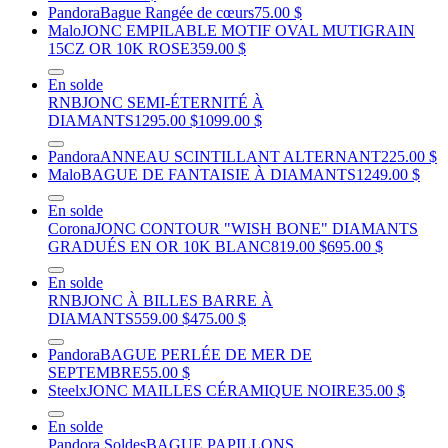
Pandora
Bague Rangée de cœurs
75.00 $
Malo
JONC EMPILABLE MOTIF OVAL MUTIGRAIN
15CZ OR 10K ROSE
359.00 $
En solde
RNB
JONC SEMI-ÉTERNITÉ À
DIAMANTS
1295.00 $
1099.00 $
Pandora
ANNEAU SCINTILLANT ALTERNANT
225.00 $
Malo
BAGUE DE FANTAISIE À DIAMANTS
1249.00 $
En solde
Corona
JONC CONTOUR "WISH BONE" DIAMANTS
GRADUÉS EN OR 10K BLANC
819.00 $
695.00 $
En solde
RNB
JONC À BILLES BARRE À
DIAMANTS
559.00 $
475.00 $
Pandora
BAGUE PERLÉE DE MER DE
SEPTEMBRE
55.00 $
Steelx
JONC MAILLES CÉRAMIQUE NOIRE
35.00 $
En solde
Pandora Soldes
BAGUE PAPILLONS