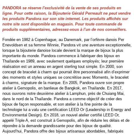
PANDORA se réserve l'exclusivité de la vente de ses produits en
ligne. Pour cette raison, la Bijouterie Gérald Perreault ne peut vendre
les produits Pandora sur son site internet. Les produits affichés sur
notre site sont disponible en magasin. Pour toute commande de
produits supplémentaires, adressez-vous à l'un de nos conseillers.
Fondée en 1982 à Copenhague, au Danemark, par l’orfèvre danois Per
Enevoldsen et sa femme Winnie, Pandora vit une aventure exceptionnelle,
lorsque la bijouterie danoise locale devient la marque de bijoux la plus
importante du monde. Pandora commence à fabriquer des bijoux en
Thaïlande en 1989, avec seulement quelques employés; leur première
réalisation est un anneau en argent sterling tout simple. En 2000, son
concept de bracelet à charm qui pourrait être personnalisé afin d’exprimer
des moments et styles uniques se concrétise avec Moments, le bracelet
à charms, signature de la marque. En 2005, Pandora ouvre son propre
atelier à Gemopolis, en banlieue de Bangkok, en Thaïlande. En 2017,
nous ouvrons notre deuxième atelier à Lamphun, près de Chuiang Mai,
dans le nord de la Thaïlande. Pandora a comme objectif de créer des
bijoux de façon responsable, et son atelier à la fine pointe de la
technologie lui a valu une certification LEED Or (Leadership in Energy and
Environmental Design). En 2018, un nouvel atelier certifié LEED Or,
appelé Triple A, est construit à Gemopolis, afin de réduire les délais et de
répondre à la demande grandissante pour des bijoux de qualité.
Aujourd’hui, Pandora offre des bijoux artisanaux abordables, fabriqués