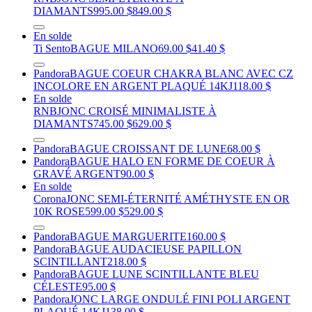
DIAMANTS
995.00 $
849.00 $
En solde
Ti Sento
BAGUE MILANO
69.00 $
41.40 $
Pandora
BAGUE COEUR CHAKRA BLANC AVEC CZ
INCOLORE EN ARGENT PLAQUÉ 14KJ
118.00 $
En solde
RNB
JONC CROISÉ MINIMALISTE À
DIAMANTS
745.00 $
629.00 $
Pandora
BAGUE CROISSANT DE LUNE
68.00 $
Pandora
BAGUE HALO EN FORME DE COEUR À
GRAVÉ ARGENT
90.00 $
En solde
Corona
JONC SEMI-ÉTERNITÉ AMÉTHYSTE EN OR
10K ROSE
599.00 $
529.00 $
Pandora
BAGUE MARGUERITE
160.00 $
Pandora
BAGUE AUDACIEUSE PAPILLON
SCINTILLANT
218.00 $
Pandora
BAGUE LUNE SCINTILLANTE BLEU
CÉLESTE
95.00 $
Pandora
JONC LARGE ONDULÉ FINI POLI ARGENT
PLAQUÉ 14KJ
138.00 $