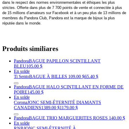
dans le respect des normes environnementales et éthiques les plus
strictes. Offerte dans plus de 7 700 points de vente et connectée à plus
de 15 millions d’amateurs sur Facebook et à un peu plus de 13 millions de
membres du Pandora Club, Pandora est la marque de bijoux la plus
réputée dans le monde.
Produits similiares
Pandora
BAGUE PAPILLON SCINTILLANT
BLEU
105.00 $
En solde
Ti Sento
BAGUE À BILLES
109.00 $
65.40 $
Pandora
BAGUE HALO SCINTILLANT EN FORME DE
POIRE
145.00 $
En solde
Corona
JONC SEMI-ÉTERNITÉ DIAMANTS
CANADIENS
1389.00 $
1179.00 $
Pandora
BAGUE TRIO MARGUERITES ROSES
140.00 $
En solde
RNB
JONC SEMI-ÉTERNITÉ À