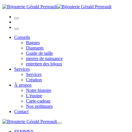
Conseils
Bagues
Diamants
Guide de taille
pierres de naissance
entretien des bijoux
Services
Services
Création
À propos
Notre histoire
L'équipe
Carte-cadeau
Nos politiques
Contact
FEMMES