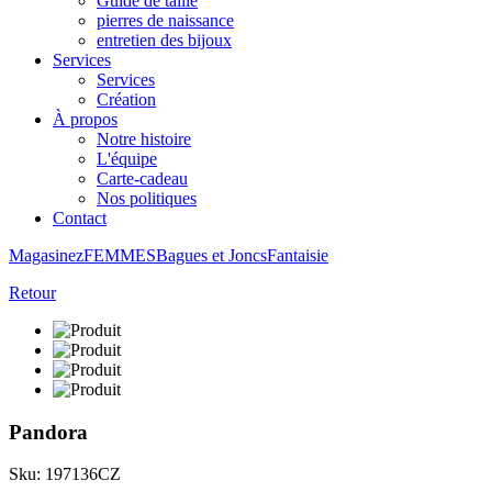
Guide de taille
pierres de naissance
entretien des bijoux
Services
Services
Création
À propos
Notre histoire
L'équipe
Carte-cadeau
Nos politiques
Contact
Magasinez
FEMMES
Bagues et Joncs
Fantaisie
Retour
Pandora
Sku: 197136CZ